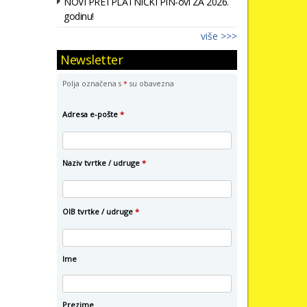
NOVI PRETPLATNIČKI PIN-ovi ZA 2026.
godinu!
više >>>
Newsletter
Polja označena s
*
su obavezna
Adresa e-pošte
*
Naziv tvrtke / udruge
*
OIB tvrtke / udruge
*
Ime
Prezime