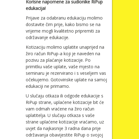
Korisne napomene za sudionike RiPup
edukacija!
Prijave za odabranu edukaciju molimo
dostavite čim prije, kako bismo se na
vrijeme mogli kvalitetno pripremiti za
održavanje edukacije.
Kotizaciju molimo uplatite unaprijed na
žiro račun RiPup-a koji je naveden na
pozivu za plaćanje kotizacije. Po
primitku vaše uplate, vaše mjesto na
seminaru je rezervirano i s veseljem vas
očekujemo. Gotovinske uplate na samoj
edukaciji ne primamo.
U slučaju otkaza ili odgode edukacije s
RiPup strane, uplaćene kotizacije bit će
vam odmah vraćene na žiro račun
uplatitelja. U slučaju otkaza s vaše
strane uplaćene kotizacije vraćamo, uz
uvjet da najkasnije 3 radna dana prije
održavanja obavijestite RiPup o svojoj