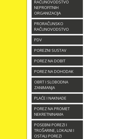
RAČUNOVODSTVO
NEPROFITNIH
ORGANIZACIJA
PRORAČUNSKO
RAČUNOVODSTVO
PDV
POREZNI SUSTAV
POREZ NA DOBIT
POREZ NA DOHODAK
OBRT I SLOBODNA
ZANIMANJA
PLAĆE I NAKNADE
POREZ NA PROMET
NEKRETNINAMA
POSEBNI POREZI I
TROŠARINE, LOKALNI I
OSTALI POREZI