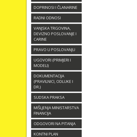
DOPRINOSI I ČLANARINE
RADNI ODNOSI
VANJSKA TRGOVINA,
DEVIZNO POSLOVANJE I
CARINE
PRAVO U POSLOVANJU
UGOVORI (PRIMJERI I
MODELI)
DOKUMENTACIJA
(PRAVILNICI, ODLUKE I
DR.)
SUDSKA PRAKSA
MIŠLJENJA MINISTARSTVA
FINANCIJA
ODGOVORI NA PITANJA
KONTNI PLAN