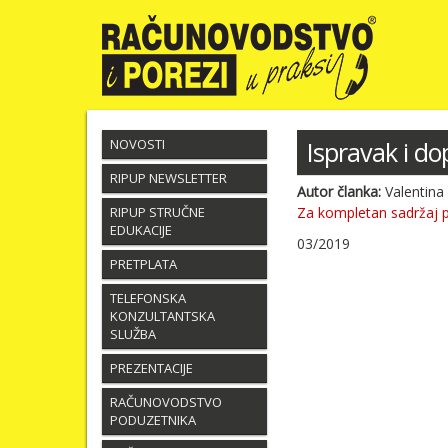
NOVOSTI
Ispravak i d
RIPUP NEWSLETTER
Autor članka:
Valentina
RIPUP STRUČNE
Za kompletan sadržaj 
EDUKACIJE
03/2019
PRETPLATA
TELEFONSKA
KONZULTANTSKA
SLUŽBA
PREZENTACIJE
RAČUNOVODSTVO
PODUZETNIKA