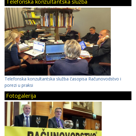
Telefonska konzultantska služba
Telefonska konzultantska služba časopisa Računovodstvo i
porezi u praksi
Fotogalerija