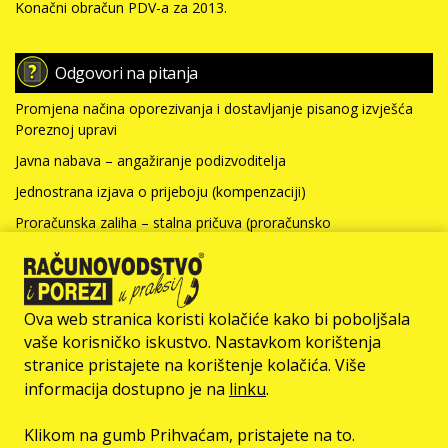
Konačni obračun PDV-a za 2013.
Odgovori na pitanja
Promjena načina oporezivanja i dostavljanje pisanog izvješća
Poreznoj upravi
Javna nabava – angažiranje podizvoditelja
Jednostrana izjava o prijeboju (kompenzaciji)
Proračunska zaliha – stalna pričuva (proračunsko
računovodstvo)
Nabavna vrijednost nefinancijske imovine i kamate za kredit
(neprofitno računovodstvo)
Ova web stranica koristi kolačiće kako bi poboljšala
Više >>>
vaše korisničko iskustvo. Nastavkom korištenja
stranice pristajete na korištenje kolačića. Više
© Računovodstvo & Porezi član je
informacija dostupno je na
linku
.
Klikom na gumb Prihvaćam, pristajete na to.