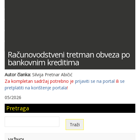
DOKUMENTACIJA (PRAVILNICI, ODLUKE I DR.)
SUDSKA PRAKSA
MIŠLJENJA MINISTARSTVA FINANCIJA
ODGOVORI NA PITANJA
KONTNI PLAN
Računovodstveni tretman obveza po
bankovnim kreditima
Autor članka:
Silvija Pretnar Abičić
Za kompletan sadržaj potrebno je
prijaviti se na portal
ili
se
pretplatiti na korištenje portala
!
05/2026
Pretraga
VAŽNO!