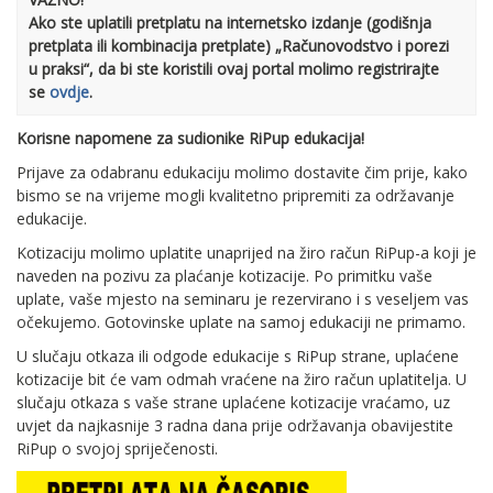
Ako ste uplatili pretplatu na internetsko izdanje (godišnja
pretplata ili kombinacija pretplate) „Računovodstvo i porezi
u praksi“, da bi ste koristili ovaj portal molimo registrirajte
se
ovdje
.
Korisne napomene za sudionike RiPup edukacija!
Prijave za odabranu edukaciju molimo dostavite čim prije, kako
bismo se na vrijeme mogli kvalitetno pripremiti za održavanje
edukacije.
Kotizaciju molimo uplatite unaprijed na žiro račun RiPup-a koji je
naveden na pozivu za plaćanje kotizacije. Po primitku vaše
uplate, vaše mjesto na seminaru je rezervirano i s veseljem vas
očekujemo. Gotovinske uplate na samoj edukaciji ne primamo.
U slučaju otkaza ili odgode edukacije s RiPup strane, uplaćene
kotizacije bit će vam odmah vraćene na žiro račun uplatitelja. U
slučaju otkaza s vaše strane uplaćene kotizacije vraćamo, uz
uvjet da najkasnije 3 radna dana prije održavanja obavijestite
RiPup o svojoj spriječenosti.