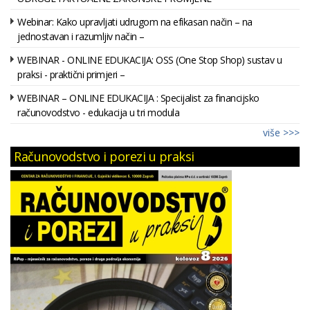
Webinar: Kako upravljati udrugom na efikasan način – na
jednostavan i razumljiv način –
WEBINAR - ONLINE EDUKACIJA: OSS (One Stop Shop) sustav u
praksi - praktični primjeri –
WEBINAR – ONLINE EDUKACIJA : Specijalist za financijsko
računovodstvo - edukacija u tri modula
više >>>
Računovodstvo i porezi u praksi