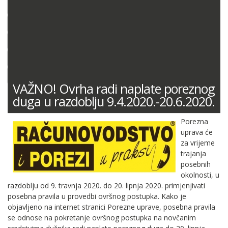
DOKUMENTACIJA (PRAVILNICI, ODLUKE I DR.)
SUDSKA PRAKSA
MIŠLJENJA MINISTARSTVA FINANCIJA
ODGOVORI NA PITANJA
KONTNI PLAN
VAŽNO! Ovrha radi naplate poreznog
duga u razdoblju 9.4.2020.-20.6.2020.
Porezna
uprava će
za vrijeme
trajanja
posebnih
okolnosti, u
razdoblju od 9. travnja 2020. do 20. lipnja 2020. primjenjivati
posebna pravila u provedbi ovršnog postupka. ​Kako je
objavljeno na internet stranici Porezne uprave, posebna pravila
se odnose na pokretanje ovršnog postupka na novčanim