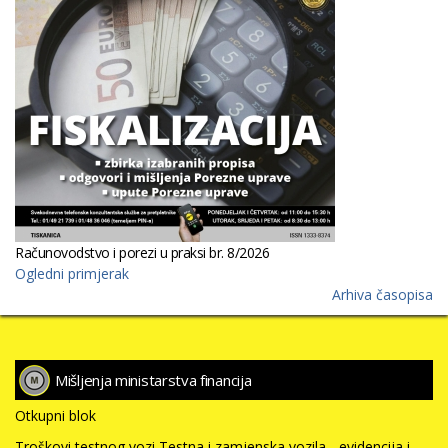
Računovodstvo i porezi u praksi br. 8/2026
Ogledni primjerak
Arhiva časopisa
Mišljenja ministarstva financija
Otkupni blok
Troškovi testnog vozi Testna i zamjenska vozila - evidencija i