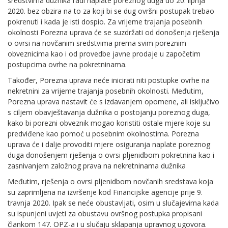
sredstvima dužnika radi naplate poreznog duga do 20. lipnja
2020. bez obzira na to za koji bi se dug ovršni postupak trebao
pokrenuti i kada je isti dospio. Za vrijeme trajanja posebnih
okolnosti Porezna uprava će se suzdržati od donošenja rješenja
o ovrsi na novčanim sredstvima prema svim poreznim
obveznicima kao i od provedbe javne prodaje u započetim
postupcima ovrhe na pokretninama.
Također, Porezna uprava neće inicirati niti postupke ovrhe na
nekretnini za vrijeme trajanja posebnih okolnosti. Međutim,
Porezna uprava nastavit će s izdavanjem opomene, ali isključivo
s ciljem obavještavanja dužnika o postojanju poreznog duga,
kako bi porezni obveznik mogao koristiti ostale mjere koje su
predviđene kao pomoć u posebnim okolnostima. Porezna
uprava će i dalje provoditi mjere osiguranja naplate poreznog
duga donošenjem rješenja o ovrsi pljenidbom pokretnina kao i
zasnivanjem založnog prava na nekretninama dužnika
Međutim, rješenja o ovrsi pljenidbom novčanih sredstava koja
su zaprimljena na izvršenje kod Financijske agencije prije 9.
travnja 2020. Ipak se neće obustavljati, osim u slučajevima kada
su ispunjeni uvjeti za obustavu ovršnog postupka propisani
člankom 147. OPZ-a i u slučaju sklapanja upravnog ugovora.