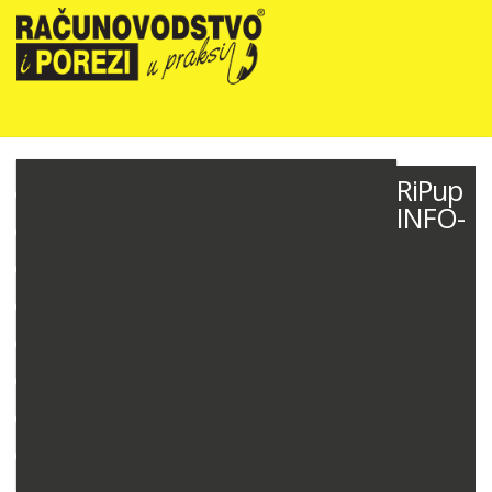
NOVOSTI
RiPup
INFO-
RIPUP NEWSLETTER
RIPUP STRUČNE EDUKACIJE
PRETPLATA
TELEFONSKA KONZULTANTSKA SLUŽBA
PREZENTACIJE
RAČUNOVODSTVO PODUZETNIKA
RAČUNOVODSTVO NEPROFITNIH ORGANIZACIJA
PRORAČUNSKO RAČUNOVODSTVO