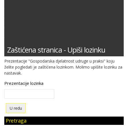
DOKUMENTACIJA (PRAVILNICI, ODLUKE I DR.)
SUDSKA PRAKSA
MIŠLJENJA MINISTARSTVA FINANCIJA
ODGOVORI NA PITANJA
KONTNI PLAN
Zaštićena stranica - Upiši lozinku
Prezentacije "Gospodarska djelatnost udruge u praksi" koju
želite pogledati je zaštićena lozinkom. Molimo upišite lozinku za
nastavak.
Prezentacije lozinka
Pretraga