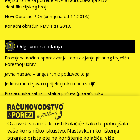
Registriranje za potrebe PDV-a radi dobivanja PDV
identifikacijskog broja
Novi Obrazac PDV (primjena od 1.1.2014.)
Konačni obračun PDV-a za 2013.
Odgovori na pitanja
Promjena načina oporezivanja i dostavljanje pisanog izvješća
Poreznoj upravi
Javna nabava – angažiranje podizvoditelja
Jednostrana izjava o prijeboju (kompenzaciji)
Proračunska zaliha – stalna pričuva (proračunsko
računovodstvo)
Nabavna vrijednost nefinancijske imovine i kamate za kredit
(neprofitno računovodstvo)
Ova web stranica koristi kolačiće kako bi poboljšala
Više >>>
vaše korisničko iskustvo. Nastavkom korištenja
stranice pristajete na korištenje kolačića. Više