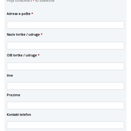
Polja označena s
*
su obavezna
Adresa e-pošte
*
Naziv tvrtke / udruge
*
OIB tvrtke / udruge
*
Ime
Prezime
Kontakt telefon