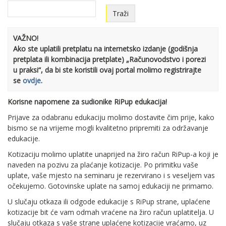
VAŽNO!
Ako ste uplatili pretplatu na internetsko izdanje (godišnja
pretplata ili kombinacija pretplate) „Računovodstvo i porezi
u praksi“, da bi ste koristili ovaj portal molimo registrirajte
se
ovdje
.
Korisne napomene za sudionike RiPup edukacija!
Prijave za odabranu edukaciju molimo dostavite čim prije, kako
bismo se na vrijeme mogli kvalitetno pripremiti za održavanje
edukacije.
Kotizaciju molimo uplatite unaprijed na žiro račun RiPup-a koji je
naveden na pozivu za plaćanje kotizacije. Po primitku vaše
uplate, vaše mjesto na seminaru je rezervirano i s veseljem vas
očekujemo. Gotovinske uplate na samoj edukaciji ne primamo.
U slučaju otkaza ili odgode edukacije s RiPup strane, uplaćene
kotizacije bit će vam odmah vraćene na žiro račun uplatitelja. U
slučaju otkaza s vaše strane uplaćene kotizacije vraćamo, uz