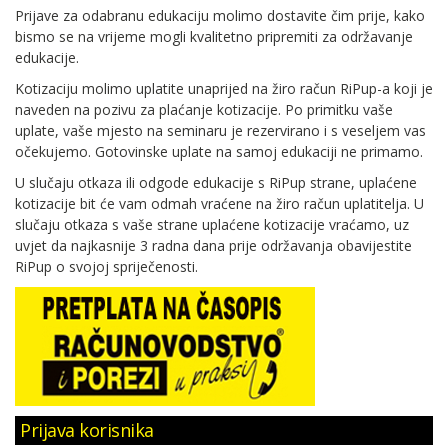
Prijave za odabranu edukaciju molimo dostavite čim prije, kako
bismo se na vrijeme mogli kvalitetno pripremiti za održavanje
edukacije.
Kotizaciju molimo uplatite unaprijed na žiro račun RiPup-a koji je
naveden na pozivu za plaćanje kotizacije. Po primitku vaše
uplate, vaše mjesto na seminaru je rezervirano i s veseljem vas
očekujemo. Gotovinske uplate na samoj edukaciji ne primamo.
U slučaju otkaza ili odgode edukacije s RiPup strane, uplaćene
kotizacije bit će vam odmah vraćene na žiro račun uplatitelja. U
slučaju otkaza s vaše strane uplaćene kotizacije vraćamo, uz
uvjet da najkasnije 3 radna dana prije održavanja obavijestite
RiPup o svojoj spriječenosti.
Prijava korisnika