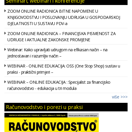
Seminari, webinari i konferencije
ZOOM ONLINE RADIONICA BITNE NAPOMENE U
KNJIGOVODSTVU I POSLOVANJU UDRUGA U GOSPODARSKOJ
DJELATNOSTI U SUSTAVU PDV-a
ZOOM ONLINE RADIONICA – FINANCIJSKA PISMENOST ZA
UDRUGE I AKTUALNE ZAKONSKE PROMJENE
Webinar: Kako upravljati udrugom na efikasan način – na
jednostavan i razumljiv način –
WEBINAR - ONLINE EDUKACIJA: OSS (One Stop Shop) sustav u
praksi - praktični primjeri –
WEBINAR – ONLINE EDUKACIJA : Specijalist za financijsko
računovodstvo - edukacija u tri modula
više >>>
Računovodstvo i porezi u praksi