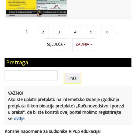
Stranice
1
…
2
3
4
5
6
SLJEDEĆA ›
ZADNJA »
Pretraga
VAŽNO!
Ako ste uplatili pretplatu na internetsko izdanje (godišnja
pretplata ili kombinacija pretplate) „Računovodstvo i porezi
u praksi“, da bi ste koristili ovaj portal molimo registrirajte
se
ovdje
.
Korisne napomene za sudionike RiPup edukacija!