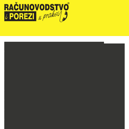
NOVOSTI
RIPUP NEWSLETTER
RIPUP STRUČNE EDUKACIJE
PRETPLATA
TELEFONSKA KONZULTANTSKA SLUŽBA
PREZENTACIJE
RAČUNOVODSTVO PODUZETNIKA
RAČUNOVODSTVO NEPROFITNIH ORGANIZACIJA
PRORAČUNSKO RAČUNOVODSTVO