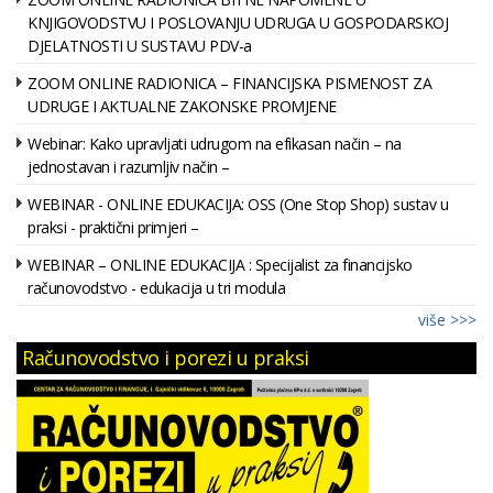
KNJIGOVODSTVU I POSLOVANJU UDRUGA U GOSPODARSKOJ
DJELATNOSTI U SUSTAVU PDV-a
ZOOM ONLINE RADIONICA – FINANCIJSKA PISMENOST ZA
UDRUGE I AKTUALNE ZAKONSKE PROMJENE
Webinar: Kako upravljati udrugom na efikasan način – na
jednostavan i razumljiv način –
WEBINAR - ONLINE EDUKACIJA: OSS (One Stop Shop) sustav u
praksi - praktični primjeri –
WEBINAR – ONLINE EDUKACIJA : Specijalist za financijsko
računovodstvo - edukacija u tri modula
više >>>
Računovodstvo i porezi u praksi