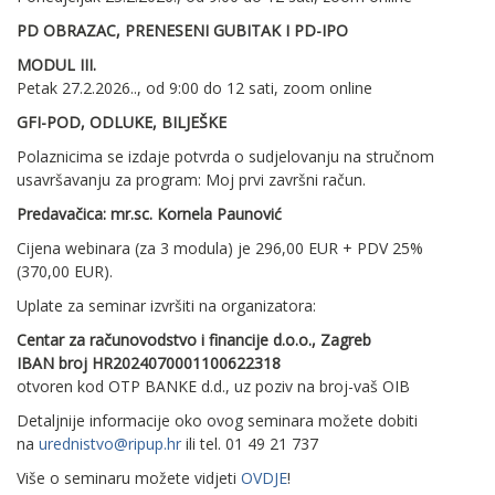
PD OBRAZAC, PRENESENI GUBITAK I PD-IPO
MODUL III.
Petak 27.2.2026.., od 9:00 do 12 sati, zoom online
GFI-POD, ODLUKE, BILJEŠKE
Polaznicima se izdaje potvrda o sudjelovanju na stručnom
usavršavanju za program: Moj prvi završni račun.
Predavačica: mr.sc. Kornela Paunović
Cijena webinara (za 3 modula) je 296,00 EUR + PDV 25%
(370,00 EUR).
Uplate za seminar izvršiti na organizatora:
Centar za računovodstvo i financije d.o.o., Zagreb
IBAN broj HR2024070001100622318
otvoren kod OTP BANKE d.d., uz poziv na broj-vaš OIB
Detaljnije informacije oko ovog seminara možete dobiti
na
urednistvo@ripup.hr
ili tel. 01 49 21 737
Više o seminaru možete vidjeti
OVDJE
!