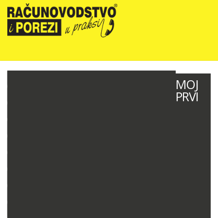
NOVOSTI
MOJ
PRVI
RIPUP NEWSLETTER
RIPUP STRUČNE EDUKACIJE
PRETPLATA
TELEFONSKA KONZULTANTSKA SLUŽBA
PREZENTACIJE
RAČUNOVODSTVO PODUZETNIKA
RAČUNOVODSTVO NEPROFITNIH ORGANIZACIJA
PRORAČUNSKO RAČUNOVODSTVO