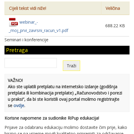
Cijeli tekst vidi niže!
Veličina
webinar_-
688.22 KB
_moj_prvi_zavrsni_racun_v1.pdf
Seminari i konferencije
Pretraga
VAŽNO!
Ako ste uplatili pretplatu na internetsko izdanje (godišnja
pretplata ili kombinacija pretplate) „Računovodstvo i porezi
u praksi“, da bi ste koristili ovaj portal molimo registrirajte
se
ovdje
.
Korisne napomene za sudionike RiPup edukacija!
Prijave za odabranu edukaciju molimo dostavite čim prije, kako
bismo se na vrijeme mogli kvalitetno pripremiti za održavanje