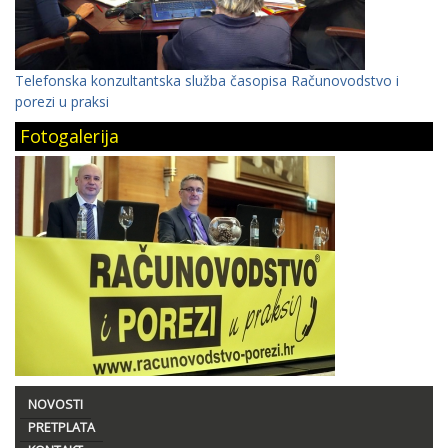
Telefonska konzultantska služba časopisa Računovodstvo i
porezi u praksi
Fotogalerija
NOVOSTI
PRETPLATA