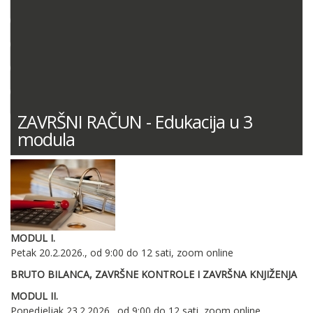
DOKUMENTACIJA (PRAVILNICI, ODLUKE I DR.)
SUDSKA PRAKSA
MIŠLJENJA MINISTARSTVA FINANCIJA
ODGOVORI NA PITANJA
KONTNI PLAN
ZAVRŠNI RAČUN - Edukacija u 3
modula
MODUL I.
Petak 20.2.2026., od 9:00 do 12 sati, zoom online
BRUTO BILANCA, ZAVRŠNE KONTROLE I ZAVRŠNA KNJIŽENJA
MODUL II.
Ponedjeljak 23.2.2026., od 9:00 do 12 sati, zoom online