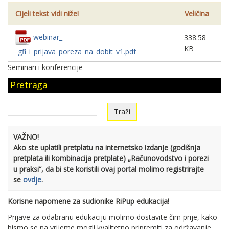
Cijeli tekst vidi niže!
Veličina
webinar_-
338.58
KB
_gfi_i_prijava_poreza_na_dobit_v1.pdf
Seminari i konferencije
Pretraga
VAŽNO!
Ako ste uplatili pretplatu na internetsko izdanje (godišnja
pretplata ili kombinacija pretplate) „Računovodstvo i porezi
u praksi“, da bi ste koristili ovaj portal molimo registrirajte
se
ovdje
.
Korisne napomene za sudionike RiPup edukacija!
Prijave za odabranu edukaciju molimo dostavite čim prije, kako
bismo se na vrijeme mogli kvalitetno pripremiti za održavanje