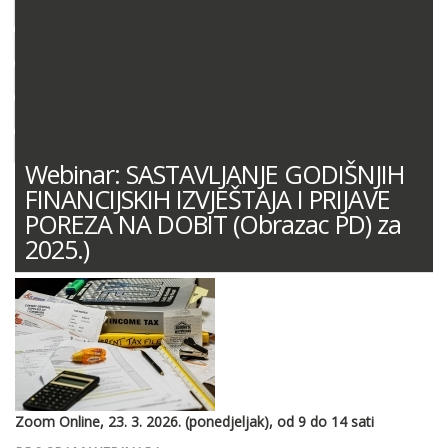
DOKUMENTACIJA (PRAVILNICI, ODLUKE I DR.)
SUDSKA PRAKSA
MIŠLJENJA MINISTARSTVA FINANCIJA
ODGOVORI NA PITANJA
KONTNI PLAN
Webinar: SASTAVLJANJE GODIŠNJIH
FINANCIJSKIH IZVJEŠTAJA I PRIJAVE
POREZA NA DOBIT (Obrazac PD) za
2025.)
Zoom Online, 23. 3. 2026. (ponedjeljak), od 9 do 14 sati