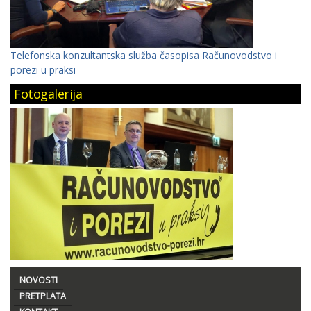
Telefonska konzultantska služba časopisa Računovodstvo i
porezi u praksi
Fotogalerija
NOVOSTI
PRETPLATA