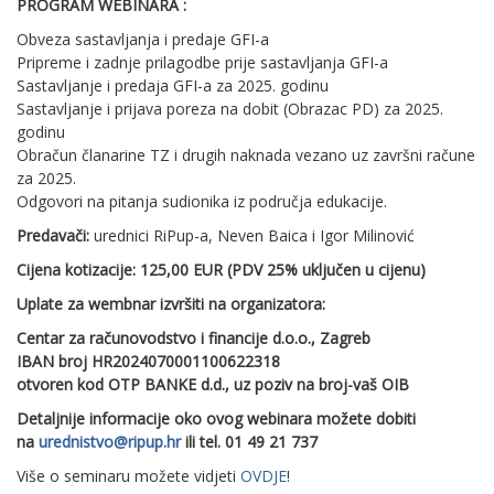
PROGRAM WEBINARA :
Obveza sastavljanja i predaje GFI-a
Pripreme i zadnje prilagodbe prije sastavljanja GFI-a
Sastavljanje i predaja GFI-a za 2025. godinu
Sastavljanje i prijava poreza na dobit (Obrazac PD) za 2025.
godinu
Obračun članarine TZ i drugih naknada vezano uz završni račune
za 2025.
Odgovori na pitanja sudionika iz područja edukacije.
Predavači:
urednici RiPup-a, Neven Baica i Igor Milinović
Cijena kotizacije:
125,00 EUR (PDV 25% uključen u cijenu)
Uplate za wembnar izvršiti na organizatora:
Centar za računovodstvo i financije d.o.o., Zagreb
IBAN broj HR2024070001100622318
otvoren kod OTP BANKE d.d., uz poziv na broj-vaš OIB
Detaljnije informacije oko ovog webinara možete dobiti
na
urednistvo@ripup.hr
ili tel. 01 49 21 737
Više o seminaru možete vidjeti
OVDJE
!