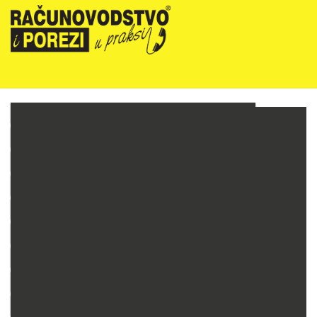
NOVOSTI
RIPUP NEWSLETTER
RIPUP STRUČNE EDUKACIJE
PRETPLATA
TELEFONSKA KONZULTANTSKA SLUŽBA
PREZENTACIJE
RAČUNOVODSTVO PODUZETNIKA
RAČUNOVODSTVO NEPROFITNIH ORGANIZACIJA
PRORAČUNSKO RAČUNOVODSTVO