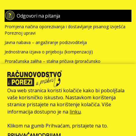
Odgovori na pitanja
Promjena načina oporezivanja i dostavljanje pisanog izvješća
Poreznoj upravi
Javna nabava – angažiranje podizvoditelja
Jednostrana izjava o prijeboju (kompenzaciji)
Proračunska zaliha – stalna pričuva (proračunsko
računovodstvo)
Nabavna vrijednost nefinancijske imovine i kamate za kredit
(neprofitno računovodstvo)
Ova web stranica koristi kolačiće kako bi poboljšala
Više >>>
vaše korisničko iskustvo. Nastavkom korištenja
stranice pristajete na korištenje kolačića. Više
© Računovodstvo & Porezi član je
informacija dostupno je na
linku
.
Klikom na gumb Prihvaćam, pristajete na to.
O NAMA
IMPRESSUM
OGLAŠAVANJE
UVJETI KORIŠTENJA
PRIHVAĆAM
ODBIJAM