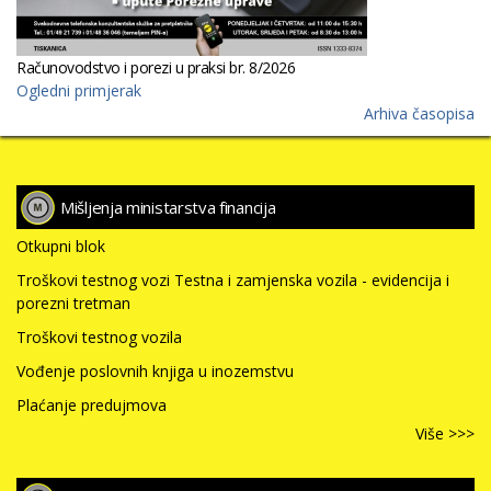
Računovodstvo i porezi u praksi br. 8/2026
Ogledni primjerak
Arhiva časopisa
Mišljenja ministarstva financija
Otkupni blok
Troškovi testnog vozi Testna i zamjenska vozila - evidencija i
porezni tretman
Troškovi testnog vozila
Vođenje poslovnih knjiga u inozemstvu
Plaćanje predujmova
Više >>>