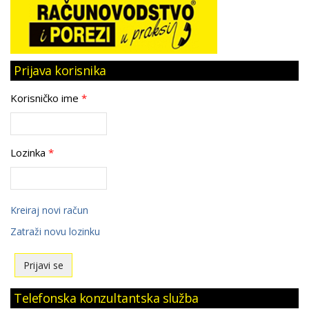
Prijava korisnika
Korisničko ime
*
Lozinka
*
Kreiraj novi račun
Zatraži novu lozinku
Telefonska konzultantska služba