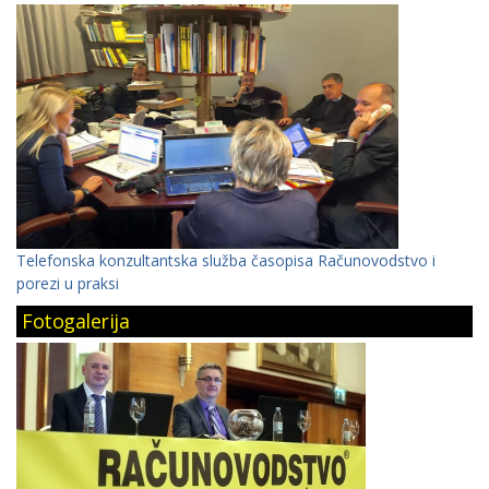
Telefonska konzultantska služba časopisa Računovodstvo i
porezi u praksi
Fotogalerija