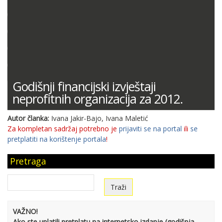
DOKUMENTACIJA (PRAVILNICI, ODLUKE I DR.)
SUDSKA PRAKSA
MIŠLJENJA MINISTARSTVA FINANCIJA
ODGOVORI NA PITANJA
KONTNI PLAN
Godišnji financijski izvještaji
neprofitnih organizacija za 2012.
Autor članka:
Ivana Jakir-Bajo, Ivana Maletić
Za kompletan sadržaj potrebno je
prijaviti se na portal
ili
se
pretplatiti na korištenje portala
!
Pretraga
VAŽNO!
Ako ste uplatili pretplatu na internetsko izdanje (godišnja