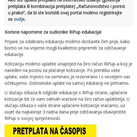
pretplata ili kombinacija pretplate) „Računovodstvo i porezi
u praksi“, da bi ste koristili ovaj portal molimo registrirajte
se
ovdje
.
Korisne napomene za sudionike RiPup edukacija!
Prijave za odabranu edukaciju molimo dostavite čim prije, kako
bismo se na vrijeme mogli kvalitetno pripremiti za održavanje
edukacije.
Kotizaciju molimo uplatite unaprijed na žiro račun RiPup-a koji je
naveden na pozivu za plaćanje kotizacije. Po primitku vaše
uplate, vaše mjesto na seminaru je rezervirano i s veseljem vas
očekujemo. Gotovinske uplate na samoj edukaciji ne primamo.
U slučaju otkaza ili odgode edukacije s RiPup strane, uplaćene
kotizacije bit će vam odmah vraćene na žiro račun uplatitelja. U
slučaju otkaza s vaše strane uplaćene kotizacije vraćamo, uz
uvjet da najkasnije 3 radna dana prije održavanja obavijestite
RiPup o svojoj spriječenosti.