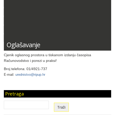
DOKUMENTACIJA (PRAVILNICI, ODLUKE I DR.)
SUDSKA PRAKSA
MIŠLJENJA MINISTARSTVA FINANCIJA
ODGOVORI NA PITANJA
KONTNI PLAN
Oglašavanje
Cjenik oglasnog prostora u tiskanom izdanju časopisa
Računovodstvo i porezi u praksi!
Broj telefona: 01/4921-737
E-mail:
urednistvo@ripup.hr
Pretraga