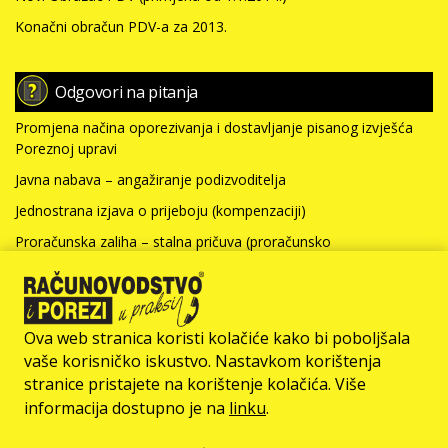
Konačni obračun PDV-a za 2013.
Odgovori na pitanja
Promjena načina oporezivanja i dostavljanje pisanog izvješća
Poreznoj upravi
Javna nabava – angažiranje podizvoditelja
Jednostrana izjava o prijeboju (kompenzaciji)
Proračunska zaliha – stalna pričuva (proračunsko
računovodstvo)
Nabavna vrijednost nefinancijske imovine i kamate za kredit
(neprofitno računovodstvo)
Ova web stranica koristi kolačiće kako bi poboljšala
Više >>>
vaše korisničko iskustvo. Nastavkom korištenja
stranice pristajete na korištenje kolačića. Više
© Računovodstvo & Porezi član je
informacija dostupno je na
linku
.