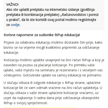
VAŽNO!
Ako ste uplatili pretplatu na internetsko izdanje (godišnja
pretplata ili kombinacija pretplate) „Računovodstvo i porezi
u praksi“, da bi ste koristili ovaj portal molimo registrirajte
se
ovdje
.
Korisne napomene za sudionike RiPup edukacija!
Prijave za odabranu edukaciju molimo dostavite čim prije, kako
bismo se na vrijeme mogli kvalitetno pripremiti za održavanje
edukacije.
Kotizaciju molimo uplatite unaprijed na žiro račun RiPup-a koji je
naveden na pozivu za plaćanje kotizacije. Po primitku vaše
uplate, vaše mjesto na seminaru je rezervirano i s veseljem vas
očekujemo. Gotovinske uplate na samoj edukaciji ne primamo.
U slučaju otkaza ili odgode edukacije s RiPup strane, uplaćene
kotizacije bit će vam odmah vraćene na žiro račun uplatitelja. U
slučaju otkaza s vaše strane uplaćene kotizacije vraćamo, uz
uvjet da najkasnije 3 radna dana prije održavanja obavijestite
RiPup o svojoj spriječenosti.