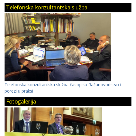
Telefonska konzultantska služba
Telefonska konzultantska služba časopisa Računovodstvo i
porezi u praksi
Fotogalerija