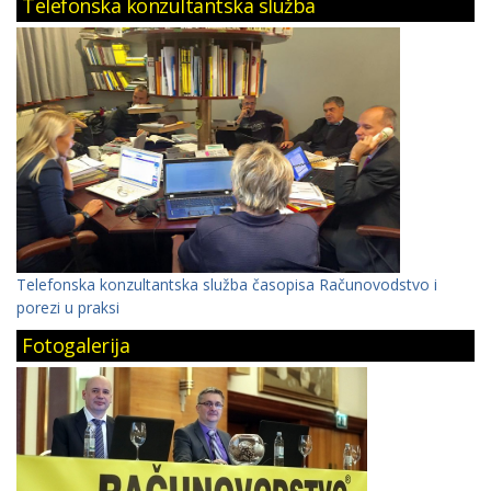
Telefonska konzultantska služba
Telefonska konzultantska služba časopisa Računovodstvo i
porezi u praksi
Fotogalerija