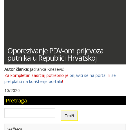
DOKUMENTACIJA (PRAVILNICI, ODLUKE I DR.)
SUDSKA PRAKSA
MIŠLJENJA MINISTARSTVA FINANCIJA
ODGOVORI NA PITANJA
KONTNI PLAN
Oporezivanje PDV-om prijevoza
putnika u Republici Hrvatskoj
Autor članka:
Jadranka Knežević
Za kompletan sadržaj potrebno je
prijaviti se na portal
ili
se
pretplatiti na korištenje portala
!
10/2020
Pretraga
VAŽNO!