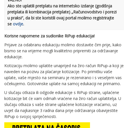
Ako ste uplatili pretplatu na internetsko izdanje (godišnja
pretplata ili kombinacija pretplate) „Računovodstvo i porezi
u praksi“, da bi ste koristili ovaj portal molimo registrirajte
se
ovdje
.
Korisne napomene za sudionike RiPup edukacija!
Prijave za odabranu edukaciju molimo dostavite čim prije, kako
bismo se na vrijeme mogli kvalitetno pripremiti za održavanje
edukacije.
Kotizaciju molimo uplatite unaprijed na žiro račun RiPup-a koji je
naveden na pozivu za plaćanje kotizacije. Po primitku vaše
uplate, vaše mjesto na seminaru je rezervirano i s veseljem vas
očekujemo. Gotovinske uplate na samoj edukaciji ne primamo.
U slučaju otkaza ili odgode edukacije s RiPup strane, uplaćene
kotizacije bit će vam odmah vraćene na žiro račun uplatitelja. U
slučaju otkaza s vaše strane uplaćene kotizacije vraćamo, uz
uvjet da najkasnije 3 radna dana prije održavanja obavijestite
RiPup o svojoj spriječenosti.