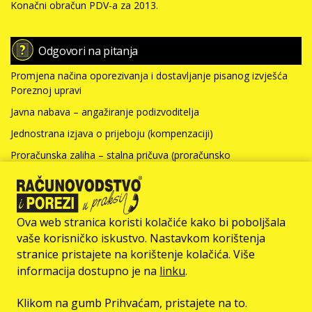
Konačni obračun PDV-a za 2013.
Odgovori na pitanja
Promjena načina oporezivanja i dostavljanje pisanog izvješća
Poreznoj upravi
Javna nabava – angažiranje podizvoditelja
Jednostrana izjava o prijeboju (kompenzaciji)
Proračunska zaliha – stalna pričuva (proračunsko
računovodstvo)
Nabavna vrijednost nefinancijske imovine i kamate za kredit
(neprofitno računovodstvo)
Ova web stranica koristi kolačiće kako bi poboljšala
Više >>>
vaše korisničko iskustvo. Nastavkom korištenja
stranice pristajete na korištenje kolačića. Više
© Računovodstvo & Porezi član je
informacija dostupno je na
linku
.
Klikom na gumb Prihvaćam, pristajete na to.