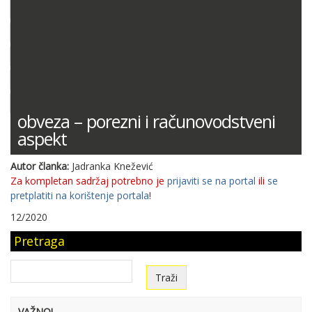
DOKUMENTACIJA (PRAVILNICI, ODLUKE I DR.)
SUDSKA PRAKSA
MIŠLJENJA MINISTARSTVA FINANCIJA
ODGOVORI NA PITANJA
KONTNI PLAN
obveza – porezni i računovodstveni
aspekt
Autor članka:
Jadranka Knežević
Za kompletan sadržaj potrebno je
prijaviti se na portal
ili
se
pretplatiti na korištenje portala
!
12/2020
Pretraga
VAŽNO!