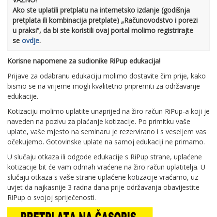
Ako ste uplatili pretplatu na internetsko izdanje (godišnja
pretplata ili kombinacija pretplate) „Računovodstvo i porezi
u praksi“, da bi ste koristili ovaj portal molimo registrirajte
se
ovdje
.
Korisne napomene za sudionike RiPup edukacija!
Prijave za odabranu edukaciju molimo dostavite čim prije, kako
bismo se na vrijeme mogli kvalitetno pripremiti za održavanje
edukacije.
Kotizaciju molimo uplatite unaprijed na žiro račun RiPup-a koji je
naveden na pozivu za plaćanje kotizacije. Po primitku vaše
uplate, vaše mjesto na seminaru je rezervirano i s veseljem vas
očekujemo. Gotovinske uplate na samoj edukaciji ne primamo.
U slučaju otkaza ili odgode edukacije s RiPup strane, uplaćene
kotizacije bit će vam odmah vraćene na žiro račun uplatitelja. U
slučaju otkaza s vaše strane uplaćene kotizacije vraćamo, uz
uvjet da najkasnije 3 radna dana prije održavanja obavijestite
RiPup o svojoj spriječenosti.