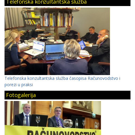
Telefonska konzultantska služba
Telefonska konzultantska služba časopisa Računovodstvo i
porezi u praksi
Fotogalerija