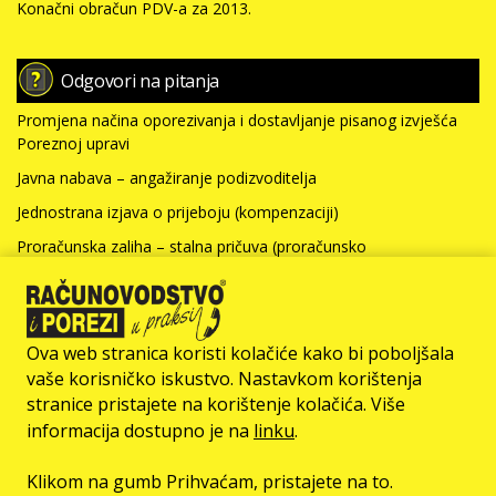
Konačni obračun PDV-a za 2013.
Odgovori na pitanja
Promjena načina oporezivanja i dostavljanje pisanog izvješća
Poreznoj upravi
Javna nabava – angažiranje podizvoditelja
Jednostrana izjava o prijeboju (kompenzaciji)
Proračunska zaliha – stalna pričuva (proračunsko
računovodstvo)
Nabavna vrijednost nefinancijske imovine i kamate za kredit
(neprofitno računovodstvo)
Ova web stranica koristi kolačiće kako bi poboljšala
Više >>>
vaše korisničko iskustvo. Nastavkom korištenja
stranice pristajete na korištenje kolačića. Više
© Računovodstvo & Porezi član je
informacija dostupno je na
linku
.
Klikom na gumb Prihvaćam, pristajete na to.