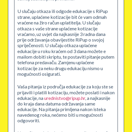
U slučaju otkaza ili odgode edukacije s RiPup
strane, uplaćene kotizacije bit će vam odmah
vraćene na žiro račun uplatitelja. U slučaju
otkaza s vaše strane uplaćene kotizacije
vraćamo, uz uvjet da najkasnije 3 radna dana
prije održavanja obavijestite RiPup o svojoj
spriječenosti. U slučaju otkaza uplaćene
edukacije u roku kraćem od 3 dana možete e
mailom dobiti skriptu, te postaviti pitanje putem
telefona predavaču. Zamjenu uplaćene
kotizacije za neku drugu edukaciju nismo u
mogućnosti osigurati.
Vaša pitanja iz područja edukacije za koju ste se
prijavili i platili kotizaciju, možete poslati i nakon
edukacije, na
urednistvo@ripup.hr
, a najkasnije
do kraja dana datuma održavanja same
edukacije. Na pitanja primljena nakon isteka
navedenog roka, nećemo biti u mogućnosti
odgovoriti.