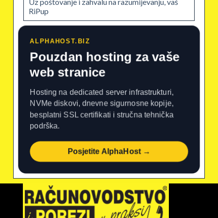
Uz poštovanje i zahvalu na razumijevanju, vaš
RiPup
ALPHAHOST.BIZ
Pouzdan hosting za vaše
web stranice
Hosting na dedicated server infrastrukturi,
NVMe diskovi, dnevne sigurnosne kopije,
besplatni SSL certifikati i stručna tehnička
podrška.
Posjetite AlphaHost →