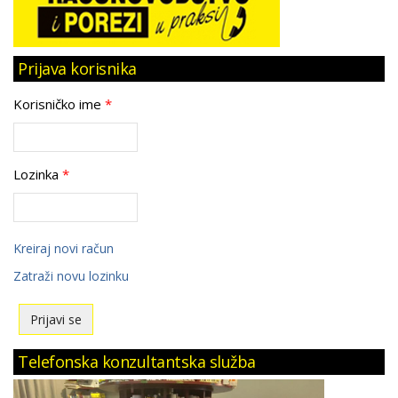
Prijava korisnika
Korisničko ime
*
Lozinka
*
Kreiraj novi račun
Zatraži novu lozinku
Telefonska konzultantska služba