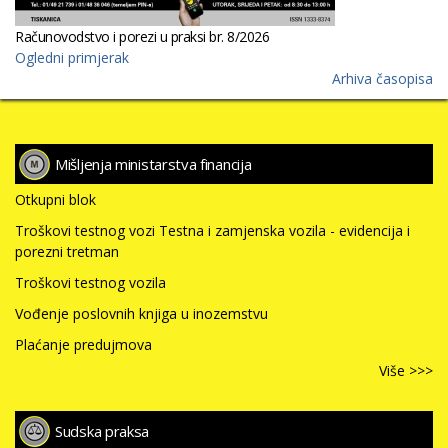
Računovodstvo i porezi u praksi br. 8/2026
Ogledni primjerak
Arhiva časopisa
Mišljenja ministarstva financija
Otkupni blok
Troškovi testnog vozi Testna i zamjenska vozila - evidencija i
porezni tretman
Troškovi testnog vozila
Vođenje poslovnih knjiga u inozemstvu
Plaćanje predujmova
Više >>>
Sudska praksa