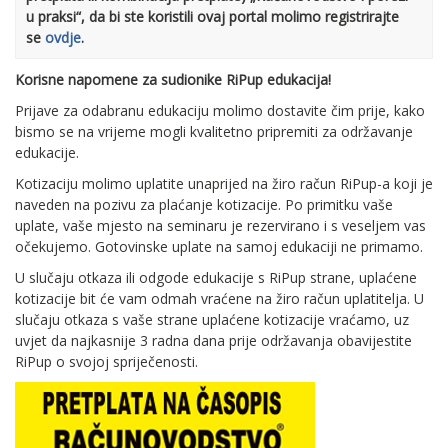
u praksi“, da bi ste koristili ovaj portal molimo registrirajte
se
ovdje
.
Korisne napomene za sudionike RiPup edukacija!
Prijave za odabranu edukaciju molimo dostavite čim prije, kako
bismo se na vrijeme mogli kvalitetno pripremiti za održavanje
edukacije.
Kotizaciju molimo uplatite unaprijed na žiro račun RiPup-a koji je
naveden na pozivu za plaćanje kotizacije. Po primitku vaše
uplate, vaše mjesto na seminaru je rezervirano i s veseljem vas
očekujemo. Gotovinske uplate na samoj edukaciji ne primamo.
U slučaju otkaza ili odgode edukacije s RiPup strane, uplaćene
kotizacije bit će vam odmah vraćene na žiro račun uplatitelja. U
slučaju otkaza s vaše strane uplaćene kotizacije vraćamo, uz
uvjet da najkasnije 3 radna dana prije održavanja obavijestite
RiPup o svojoj spriječenosti.