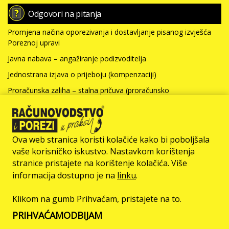
Odgovori na pitanja
Promjena načina oporezivanja i dostavljanje pisanog izvješća
Poreznoj upravi
Javna nabava – angažiranje podizvoditelja
Jednostrana izjava o prijeboju (kompenzaciji)
Proračunska zaliha – stalna pričuva (proračunsko
računovodstvo)
Nabavna vrijednost nefinancijske imovine i kamate za kredit
(neprofitno računovodstvo)
Ova web stranica koristi kolačiće kako bi poboljšala
Više >>>
vaše korisničko iskustvo. Nastavkom korištenja
stranice pristajete na korištenje kolačića. Više
© Računovodstvo & Porezi član je
informacija dostupno je na
linku
.
Klikom na gumb Prihvaćam, pristajete na to.
O NAMA
IMPRESSUM
OGLAŠAVANJE
UVJETI KORIŠTENJA
PRIHVAĆAM
ODBIJAM
ZAŠTITA PRIVATNOSTI
KONTAKT