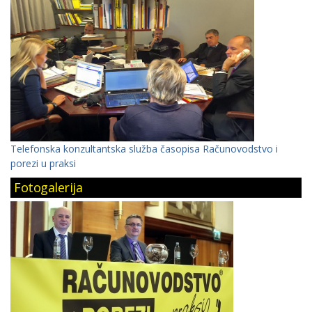
Telefonska konzultantska služba časopisa Računovodstvo i
porezi u praksi
Fotogalerija