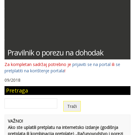
DOKUMENTACIJA (PRAVILNICI, ODLUKE I DR.)
SUDSKA PRAKSA
MIŠLJENJA MINISTARSTVA FINANCIJA
ODGOVORI NA PITANJA
KONTNI PLAN
Pravilnik o porezu na dohodak
Za kompletan sadržaj potrebno je
prijaviti se na portal
ili
se
pretplatiti na korištenje portala
!
09/2018
Pretraga
VAŽNO!
Ako ste uplatili pretplatu na internetsko izdanje (godišnja
pretplata ili kombinacija pretplate) „Računovodstvo i porezi