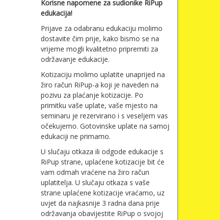
Korisne napomene za sudionike RiPup
edukacija!
Prijave za odabranu edukaciju molimo
dostavite čim prije, kako bismo se na
vrijeme mogli kvalitetno pripremiti za
održavanje edukacije.
Kotizaciju molimo uplatite unaprijed na
žiro račun RiPup-a koji je naveden na
pozivu za plaćanje kotizacije. Po
primitku vaše uplate, vaše mjesto na
seminaru je rezervirano i s veseljem vas
očekujemo. Gotovinske uplate na samoj
edukaciji ne primamo.
U slučaju otkaza ili odgode edukacije s
RiPup strane, uplaćene kotizacije bit će
vam odmah vraćene na žiro račun
uplatitelja. U slučaju otkaza s vaše
strane uplaćene kotizacije vraćamo, uz
uvjet da najkasnije 3 radna dana prije
održavanja obavijestite RiPup o svojoj