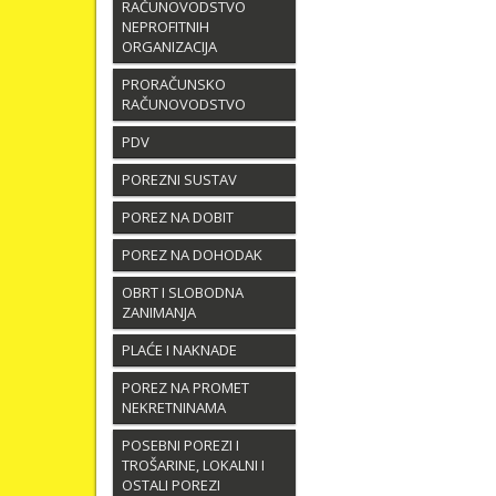
RAČUNOVODSTVO
NEPROFITNIH
ORGANIZACIJA
PRORAČUNSKO
RAČUNOVODSTVO
PDV
POREZNI SUSTAV
POREZ NA DOBIT
POREZ NA DOHODAK
OBRT I SLOBODNA
ZANIMANJA
PLAĆE I NAKNADE
POREZ NA PROMET
NEKRETNINAMA
POSEBNI POREZI I
TROŠARINE, LOKALNI I
OSTALI POREZI