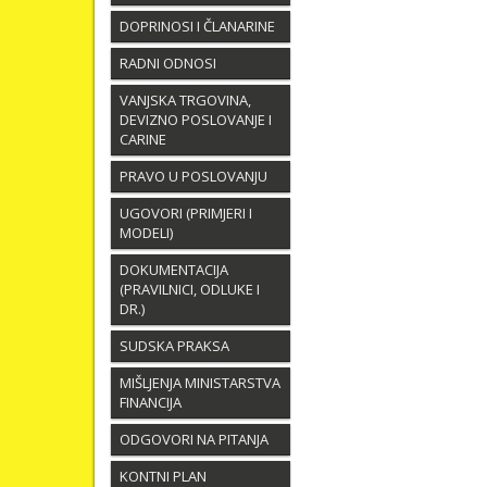
DOPRINOSI I ČLANARINE
RADNI ODNOSI
VANJSKA TRGOVINA,
DEVIZNO POSLOVANJE I
CARINE
PRAVO U POSLOVANJU
UGOVORI (PRIMJERI I
MODELI)
DOKUMENTACIJA
(PRAVILNICI, ODLUKE I
DR.)
SUDSKA PRAKSA
MIŠLJENJA MINISTARSTVA
FINANCIJA
ODGOVORI NA PITANJA
KONTNI PLAN