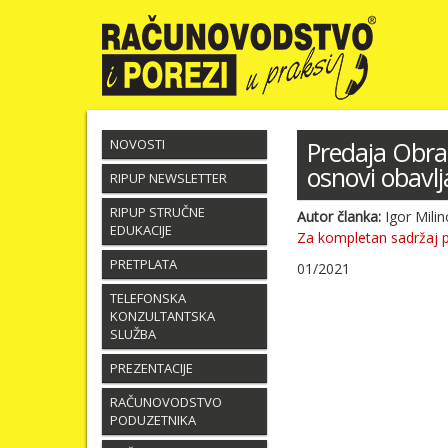
NOVOSTI
Predaja Obra
osnovi obavlj
RIPUP NEWSLETTER
RIPUP STRUČNE
Autor članka:
Igor Milin
EDUKACIJE
Za kompletan sadržaj 
PRETPLATA
01/2021
TELEFONSKA
KONZULTANTSKA
SLUŽBA
PREZENTACIJE
RAČUNOVODSTVO
PODUZETNIKA