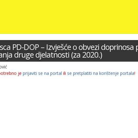
sca PD-DOP – Izvješće o obvezi doprinosa 
anja druge djelatnosti (za 2020.)
ović
potrebno je
prijaviti se na portal
ili
se pretplatiti na korištenje portala
!