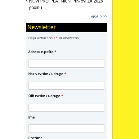
NOVI PRETPLATNIČKI PIN-ovi ZA 2026.
godinu!
više >>>
Newsletter
Polja označena s
*
su obavezna
Adresa e-pošte
*
Naziv tvrtke / udruge
*
OIB tvrtke / udruge
*
Ime
Prezime