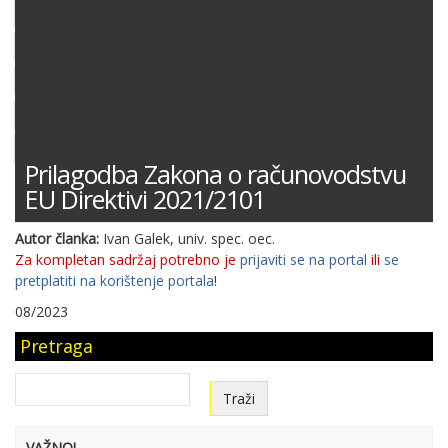
DOKUMENTACIJA (PRAVILNICI, ODLUKE I DR.)
SUDSKA PRAKSA
MIŠLJENJA MINISTARSTVA FINANCIJA
ODGOVORI NA PITANJA
KONTNI PLAN
Prilagodba Zakona o računovodstvu
EU Direktivi 2021/2101
Autor članka:
Ivan Galek, univ. spec. oec.
Za kompletan sadržaj potrebno je
prijaviti se na portal
ili
se
pretplatiti na korištenje portala
!
08/2023
Pretraga
VAŽNO!