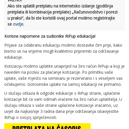
Ako ste uplatili pretplatu na internetsko izdanje (godišnja
pretplata ili kombinacija pretplate) „Računovodstvo i porezi
u praksi“, da bi ste koristili ovaj portal molimo registrirajte
se
ovdje
.
Korisne napomene za sudionike RiPup edukacija!
Prijave za odabranu edukaciju molimo dostavite čim prije, kako
bismo se na vrijeme mogli kvalitetno pripremiti za održavanje
edukacije.
Kotizaciju molimo uplatite unaprijed na žiro račun RiPup-a koji je
naveden na pozivu za plaćanje kotizacije. Po primitku vaše
uplate, vaše mjesto na seminaru je rezervirano i s veseljem vas
očekujemo. Gotovinske uplate na samoj edukaciji ne primamo.
U slučaju otkaza ili odgode edukacije s RiPup strane, uplaćene
kotizacije bit će vam odmah vraćene na žiro račun uplatitelja. U
slučaju otkaza s vaše strane uplaćene kotizacije vraćamo, uz
uvjet da najkasnije 3 radna dana prije održavanja obavijestite
RiPup o svojoj spriječenosti.