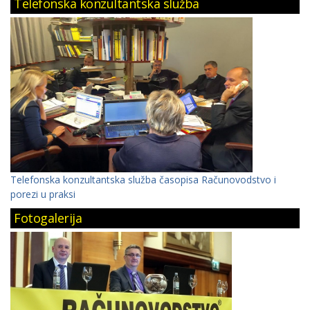
Telefonska konzultantska služba
Telefonska konzultantska služba časopisa Računovodstvo i
porezi u praksi
Fotogalerija