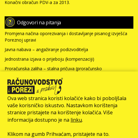
Konačni obračun PDV-a za 2013.
Odgovori na pitanja
Promjena načina oporezivanja i dostavljanje pisanog izvješća
Poreznoj upravi
Javna nabava – angažiranje podizvoditelja
Jednostrana izjava o prijeboju (kompenzaciji)
Proračunska zaliha – stalna pričuva (proračunsko
računovodstvo)
Nabavna vrijednost nefinancijske imovine i kamate za kredit
(neprofitno računovodstvo)
Ova web stranica koristi kolačiće kako bi poboljšala
Više >>>
vaše korisničko iskustvo. Nastavkom korištenja
stranice pristajete na korištenje kolačića. Više
© Računovodstvo & Porezi član je
informacija dostupno je na
linku
.
Klikom na gumb Prihvaćam, pristajete na to.