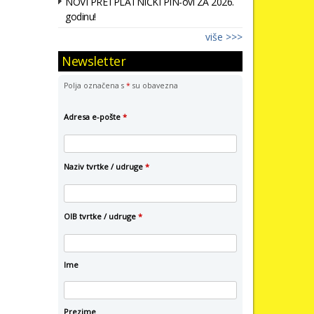
NOVI PRETPLATNIČKI PIN-ovi ZA 2026.
godinu!
više >>>
Newsletter
Polja označena s
*
su obavezna
Adresa e-pošte
*
Naziv tvrtke / udruge
*
OIB tvrtke / udruge
*
Ime
Prezime