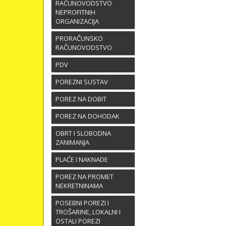
RAČUNOVODSTVO
NEPROFITNIH
ORGANIZACIJA
PRORAČUNSKO
RAČUNOVODSTVO
PDV
POREZNI SUSTAV
POREZ NA DOBIT
POREZ NA DOHODAK
OBRT I SLOBODNA
ZANIMANJA
PLAĆE I NAKNADE
POREZ NA PROMET
NEKRETNINAMA
POSEBNI POREZI I
TROŠARINE, LOKALNI I
OSTALI POREZI