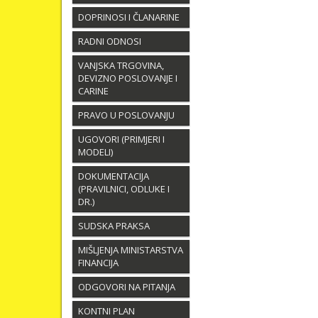
DOPRINOSI I ČLANARINE
RADNI ODNOSI
VANJSKA TRGOVINA,
DEVIZNO POSLOVANJE I
CARINE
PRAVO U POSLOVANJU
UGOVORI (PRIMJERI I
MODELI)
DOKUMENTACIJA
(PRAVILNICI, ODLUKE I
DR.)
SUDSKA PRAKSA
MIŠLJENJA MINISTARSTVA
FINANCIJA
ODGOVORI NA PITANJA
KONTNI PLAN