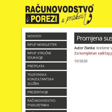
NOVOSTI
Promjena sus
RIPUP NEWSLETTER
Autor članka:
Krešimir 
RIPUP STRUČNE
Za kompletan sadržaj 
EDUKACIJE
10/2020
PRETPLATA
TELEFONSKA
KONZULTANTSKA
SLUŽBA
PREZENTACIJE
RAČUNOVODSTVO
PODUZETNIKA