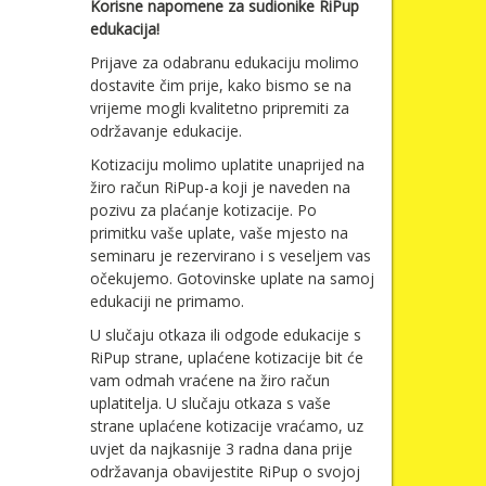
Korisne napomene za sudionike RiPup
edukacija!
Prijave za odabranu edukaciju molimo
dostavite čim prije, kako bismo se na
vrijeme mogli kvalitetno pripremiti za
održavanje edukacije.
Kotizaciju molimo uplatite unaprijed na
žiro račun RiPup-a koji je naveden na
pozivu za plaćanje kotizacije. Po
primitku vaše uplate, vaše mjesto na
seminaru je rezervirano i s veseljem vas
očekujemo. Gotovinske uplate na samoj
edukaciji ne primamo.
U slučaju otkaza ili odgode edukacije s
RiPup strane, uplaćene kotizacije bit će
vam odmah vraćene na žiro račun
uplatitelja. U slučaju otkaza s vaše
strane uplaćene kotizacije vraćamo, uz
uvjet da najkasnije 3 radna dana prije
održavanja obavijestite RiPup o svojoj