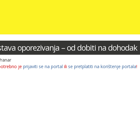
tava oporezivanja – od dobiti na dohodak
Vranar
potrebno je
prijaviti se na portal
ili
se pretplatiti na korištenje portala
!