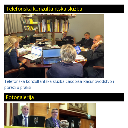
Telefonska konzultantska služba
Telefonska konzultantska služba časopisa Računovodstvo i
porezi u praksi
Fotogalerija