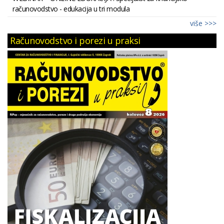
računovodstvo - edukacija u tri modula
više >>>
Računovodstvo i porezi u praksi