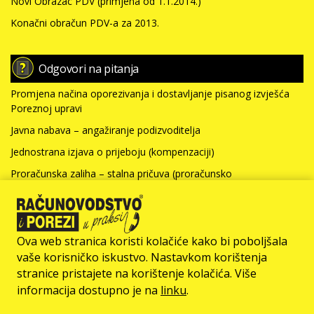
Novi Obrazac PDV (primjena od 1.1.2014.)
Konačni obračun PDV-a za 2013.
Odgovori na pitanja
Promjena načina oporezivanja i dostavljanje pisanog izvješća
Poreznoj upravi
Javna nabava – angažiranje podizvoditelja
Jednostrana izjava o prijeboju (kompenzaciji)
Proračunska zaliha – stalna pričuva (proračunsko
računovodstvo)
Nabavna vrijednost nefinancijske imovine i kamate za kredit
(neprofitno računovodstvo)
Ova web stranica koristi kolačiće kako bi poboljšala
Više >>>
vaše korisničko iskustvo. Nastavkom korištenja
stranice pristajete na korištenje kolačića. Više
© Računovodstvo & Porezi član je
informacija dostupno je na
linku
.