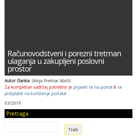
DOKUMENTACIJA (PRAVILNICI, ODLUKE I DR.)
SUDSKA PRAKSA
MIŠLJENJA MINISTARSTVA FINANCIJA
ODGOVORI NA PITANJA
KONTNI PLAN
Računovodstveni i porezni tretman
ulaganja u zakupljeni poslovni
prostor
Autor članka:
Silvija Pretnar Abičić
Za kompletan sadržaj potrebno je
prijaviti se na portal
ili
se
pretplatiti na korištenje portala
!
03/2019
Pretraga