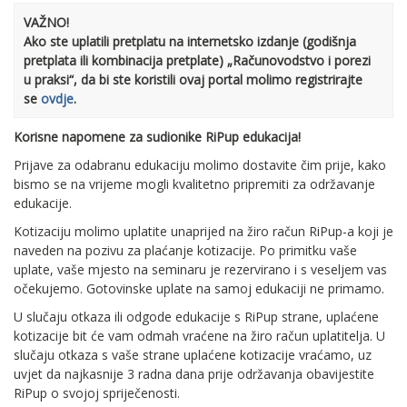
VAŽNO!
Ako ste uplatili pretplatu na internetsko izdanje (godišnja
pretplata ili kombinacija pretplate) „Računovodstvo i porezi
u praksi“, da bi ste koristili ovaj portal molimo registrirajte
se
ovdje
.
Korisne napomene za sudionike RiPup edukacija!
Prijave za odabranu edukaciju molimo dostavite čim prije, kako
bismo se na vrijeme mogli kvalitetno pripremiti za održavanje
edukacije.
Kotizaciju molimo uplatite unaprijed na žiro račun RiPup-a koji je
naveden na pozivu za plaćanje kotizacije. Po primitku vaše
uplate, vaše mjesto na seminaru je rezervirano i s veseljem vas
očekujemo. Gotovinske uplate na samoj edukaciji ne primamo.
U slučaju otkaza ili odgode edukacije s RiPup strane, uplaćene
kotizacije bit će vam odmah vraćene na žiro račun uplatitelja. U
slučaju otkaza s vaše strane uplaćene kotizacije vraćamo, uz
uvjet da najkasnije 3 radna dana prije održavanja obavijestite
RiPup o svojoj spriječenosti.