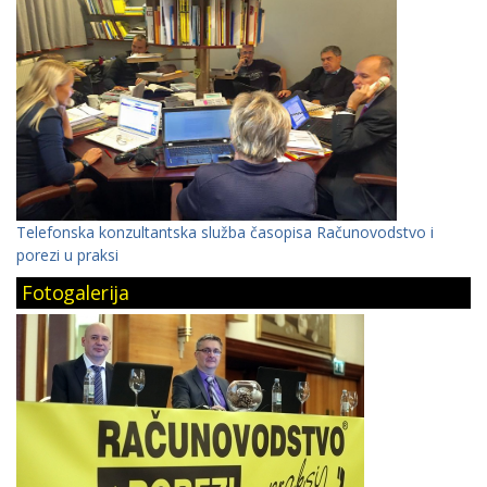
Telefonska konzultantska služba časopisa Računovodstvo i
porezi u praksi
Fotogalerija