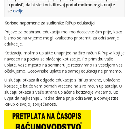
u praksi“, da bi ste koristili ovaj portal molimo registrirajte
se
ovdje
.
Korisne napomene za sudionike RiPup edukacija!
Prijave za odabranu edukaciju molimo dostavite čim prije, kako
bismo se na vrijeme mogli kvalitetno pripremiti za održavanje
edukacije.
Kotizaciju molimo uplatite unaprijed na žiro račun RiPup-a koji je
naveden na pozivu za plaćanje kotizacije. Po primitku vaše
uplate, vaše mjesto na seminaru je rezervirano i s veseljem vas
očekujemo. Gotovinske uplate na samoj edukaciji ne primamo.
U slučaju otkaza ili odgode edukacije s RiPup strane, uplaćene
kotizacije bit će vam odmah vraćene na žiro račun uplatitelja. U
slučaju otkaza s vaše strane uplaćene kotizacije vraćamo, uz
uvjet da najkasnije 3 radna dana prije održavanja obavijestite
RiPup o svojoj spriječenosti.