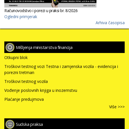
Računovodstvo i porezi u praksi br. 8/2026
Ogledni primjerak
Arhiva časopisa
Mišljenja ministarstva financija
Otkupni blok
Troškovi testnog vozi Testna i zamjenska vozila - evidencija i
porezni tretman
Troškovi testnog vozila
Vođenje poslovnih knjiga u inozemstvu
Plaćanje predujmova
Više >>>
Sudska praksa