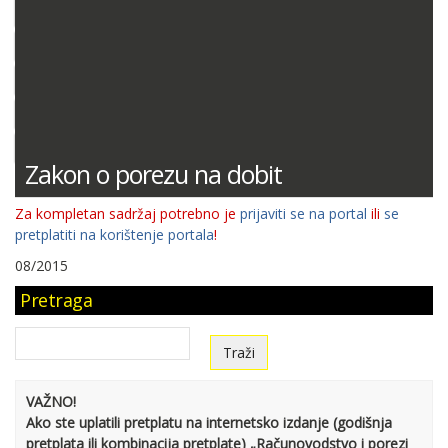
DOKUMENTACIJA (PRAVILNICI, ODLUKE I DR.)
SUDSKA PRAKSA
MIŠLJENJA MINISTARSTVA FINANCIJA
ODGOVORI NA PITANJA
KONTNI PLAN
Zakon o porezu na dobit
Za kompletan sadržaj potrebno je
prijaviti se na portal
ili
se
pretplatiti na korištenje portala
!
08/2015
Pretraga
VAŽNO!
Ako ste uplatili pretplatu na internetsko izdanje (godišnja
pretplata ili kombinacija pretplate) „Računovodstvo i porezi