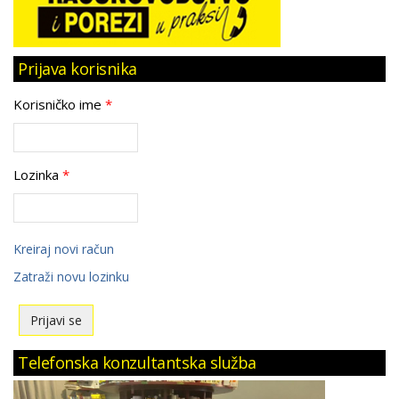
Prijava korisnika
Korisničko ime
*
Lozinka
*
Kreiraj novi račun
Zatraži novu lozinku
Telefonska konzultantska služba