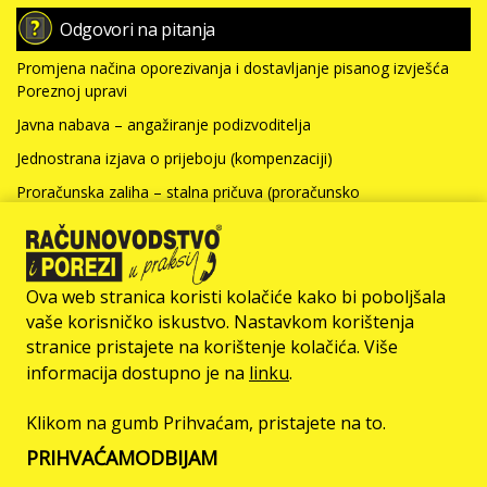
Odgovori na pitanja
Promjena načina oporezivanja i dostavljanje pisanog izvješća
Poreznoj upravi
Javna nabava – angažiranje podizvoditelja
Jednostrana izjava o prijeboju (kompenzaciji)
Proračunska zaliha – stalna pričuva (proračunsko
računovodstvo)
Nabavna vrijednost nefinancijske imovine i kamate za kredit
(neprofitno računovodstvo)
Ova web stranica koristi kolačiće kako bi poboljšala
Više >>>
vaše korisničko iskustvo. Nastavkom korištenja
stranice pristajete na korištenje kolačića. Više
© Računovodstvo & Porezi član je
informacija dostupno je na
linku
.
Klikom na gumb Prihvaćam, pristajete na to.
O NAMA
IMPRESSUM
OGLAŠAVANJE
UVJETI KORIŠTENJA
PRIHVAĆAM
ODBIJAM
ZAŠTITA PRIVATNOSTI
KONTAKT