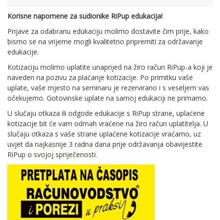
Korisne napomene za sudionike RiPup edukacija!
Prijave za odabranu edukaciju molimo dostavite čim prije, kako
bismo se na vrijeme mogli kvalitetno pripremiti za održavanje
edukacije.
Kotizaciju molimo uplatite unaprijed na žiro račun RiPup-a koji je
naveden na pozivu za plaćanje kotizacije. Po primitku vaše
uplate, vaše mjesto na seminaru je rezervirano i s veseljem vas
očekujemo. Gotovinske uplate na samoj edukaciji ne primamo.
U slučaju otkaza ili odgode edukacije s RiPup strane, uplaćene
kotizacije bit će vam odmah vraćene na žiro račun uplatitelja. U
slučaju otkaza s vaše strane uplaćene kotizacije vraćamo, uz
uvjet da najkasnije 3 radna dana prije održavanja obavijestite
RiPup o svojoj spriječenosti.