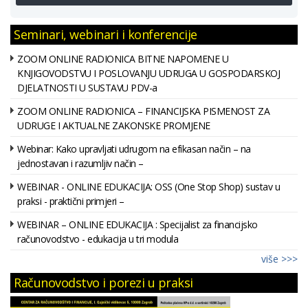
Seminari, webinari i konferencije
ZOOM ONLINE RADIONICA BITNE NAPOMENE U
KNJIGOVODSTVU I POSLOVANJU UDRUGA U GOSPODARSKOJ
DJELATNOSTI U SUSTAVU PDV-a
ZOOM ONLINE RADIONICA – FINANCIJSKA PISMENOST ZA
UDRUGE I AKTUALNE ZAKONSKE PROMJENE
Webinar: Kako upravljati udrugom na efikasan način – na
jednostavan i razumljiv način –
WEBINAR - ONLINE EDUKACIJA: OSS (One Stop Shop) sustav u
praksi - praktični primjeri –
WEBINAR – ONLINE EDUKACIJA : Specijalist za financijsko
računovodstvo - edukacija u tri modula
više >>>
Računovodstvo i porezi u praksi