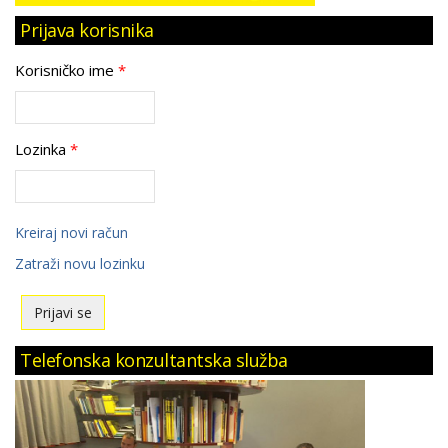
Prijava korisnika
Korisničko ime
*
Lozinka
*
Kreiraj novi račun
Zatraži novu lozinku
Telefonska konzultantska služba