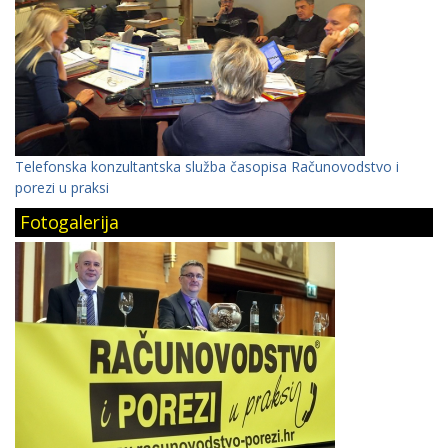
Telefonska konzultantska služba časopisa Računovodstvo i
porezi u praksi
Fotogalerija