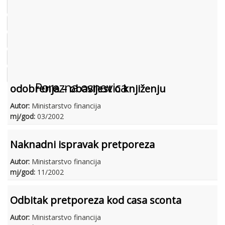
DOKUMENTACIJA (PRAVILNICI, ODLUKE I DR.)
SUDSKA PRAKSA
MIŠLJENJA MINISTARSTVA FINANCIJA
ODGOVORI NA PITANJA
KONTNI PLAN
Porezna osnovica
odobrenja – obavijest o knjiženju
Autor:
Ministarstvo financija
mj/god:
03/2002
Naknadni ispravak pretporeza
Autor:
Ministarstvo financija
mj/god:
11/2002
Odbitak pretporeza kod casa sconta
Autor:
Ministarstvo financija