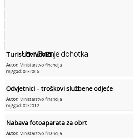
DOKUMENTACIJA (PRAVILNICI, ODLUKE I DR.)
SUDSKA PRAKSA
MIŠLJENJA MINISTARSTVA FINANCIJA
ODGOVORI NA PITANJA
KONTNI PLAN
Utvrđivanje dohotka
Turistički vodiči
Autor:
Ministarstvo financija
mj/god:
06/2006
Odvjetnici – troškovi službene odjeće
Autor:
Ministarstvo financija
mj/god:
02/2012
Nabava fotoaparata za obrt
Autor:
Ministarstvo financija