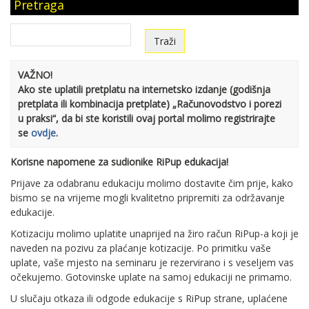
Pretraga
VAŽNO!
Ako ste uplatili pretplatu na internetsko izdanje (godišnja
pretplata ili kombinacija pretplate) „Računovodstvo i porezi
u praksi“, da bi ste koristili ovaj portal molimo registrirajte
se
ovdje
.
Korisne napomene za sudionike RiPup edukacija!
Prijave za odabranu edukaciju molimo dostavite čim prije, kako
bismo se na vrijeme mogli kvalitetno pripremiti za održavanje
edukacije.
Kotizaciju molimo uplatite unaprijed na žiro račun RiPup-a koji je
naveden na pozivu za plaćanje kotizacije. Po primitku vaše
uplate, vaše mjesto na seminaru je rezervirano i s veseljem vas
očekujemo. Gotovinske uplate na samoj edukaciji ne primamo.
U slučaju otkaza ili odgode edukacije s RiPup strane, uplaćene