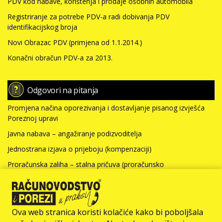
PDV kod nabave, korištenja i prodaje osobnih automobila
Registriranje za potrebe PDV-a radi dobivanja PDV
identifikacijskog broja
Novi Obrazac PDV (primjena od 1.1.2014.)
Konačni obračun PDV-a za 2013.
Odgovori na pitanja
Promjena načina oporezivanja i dostavljanje pisanog izvješća
Poreznoj upravi
Javna nabava – angažiranje podizvoditelja
Jednostrana izjava o prijeboju (kompenzaciji)
Proračunska zaliha – stalna pričuva (proračunsko
računovodstvo)
Nabavna vrijednost nefinancijske imovine i kamate za kredit
(neprofitno računovodstvo)
Ova web stranica koristi kolačiće kako bi poboljšala
Više >>>