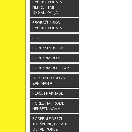
RAČUNOVODSTVO
NEPROFITNIH
ORGANIZACIJA
PRORAČUNSKO
RAČUNOVODSTVO
PDV
POREZNI SUSTAV
POREZ NA DOBIT
POREZ NA DOHODAK
OBRT I SLOBODNA
ZANIMANJA
PLAĆE I NAKNADE
POREZ NA PROMET
NEKRETNINAMA
POSEBNI POREZI I
TROŠARINE, LOKALNI I
OSTALI POREZI