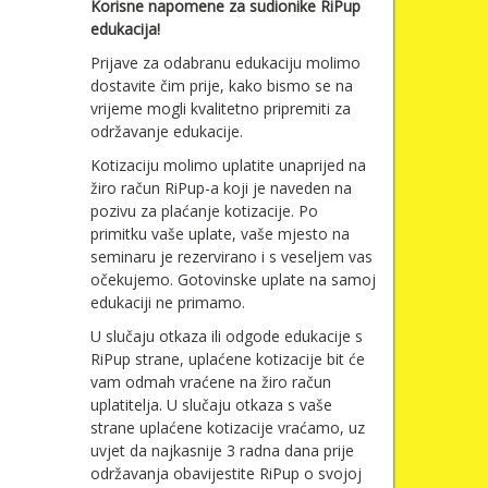
Korisne napomene za sudionike RiPup
edukacija!
Prijave za odabranu edukaciju molimo
dostavite čim prije, kako bismo se na
vrijeme mogli kvalitetno pripremiti za
održavanje edukacije.
Kotizaciju molimo uplatite unaprijed na
žiro račun RiPup-a koji je naveden na
pozivu za plaćanje kotizacije. Po
primitku vaše uplate, vaše mjesto na
seminaru je rezervirano i s veseljem vas
očekujemo. Gotovinske uplate na samoj
edukaciji ne primamo.
U slučaju otkaza ili odgode edukacije s
RiPup strane, uplaćene kotizacije bit će
vam odmah vraćene na žiro račun
uplatitelja. U slučaju otkaza s vaše
strane uplaćene kotizacije vraćamo, uz
uvjet da najkasnije 3 radna dana prije
održavanja obavijestite RiPup o svojoj