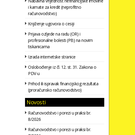
Nabavna vrijednost nefinancijske imovine
i kamate za kredit (neprofitno
računovodstvo)
Knjiženje ugovora o cesiji
Prijava ozljede na radu (OR) i
profesionalne bolesti (PB) na novim
tiskanicama
Izrada internetske stranice
Oslobođenje iz čl. 12. st. 31. Zakona o
PDV-u
Prihod ili ispravak financijskog rezultata
(proračunsko računovodstvo)
Novosti
Računovodstvo i porezi u praksi br.
8/2026
Računovodstvo i porezi u praksi br.