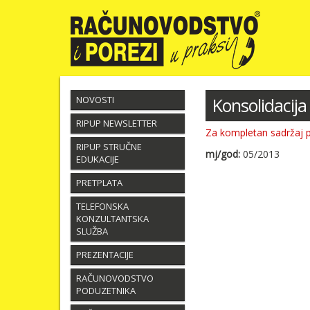
NOVOSTI
Konsolidacija 
RIPUP NEWSLETTER
Za kompletan sadržaj 
RIPUP STRUČNE
mj/god:
05/2013
EDUKACIJE
PRETPLATA
TELEFONSKA
KONZULTANTSKA
SLUŽBA
PREZENTACIJE
RAČUNOVODSTVO
PODUZETNIKA