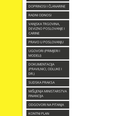
DOPRINOSI I ČLANARINE
RADNI ODNOSI
VANJSKA TRGOVINA,
DEVIZNO POSLOVANJE I
CARINE
PRAVO U POSLOVANJU
UGOVORI (PRIMJERI I
MODELI)
DOKUMENTACIJA
(PRAVILNICI, ODLUKE I
DR.)
SUDSKA PRAKSA
MIŠLJENJA MINISTARSTVA
FINANCIJA
ODGOVORI NA PITANJA
KONTNI PLAN