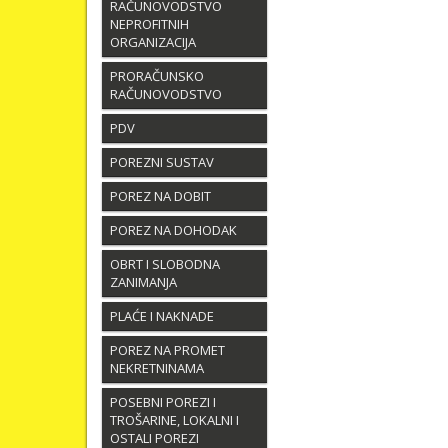
RAČUNOVODSTVO
NEPROFITNIH
ORGANIZACIJA
PRORAČUNSKO
RAČUNOVODSTVO
PDV
POREZNI SUSTAV
POREZ NA DOBIT
POREZ NA DOHODAK
OBRT I SLOBODNA
ZANIMANJA
PLAĆE I NAKNADE
POREZ NA PROMET
NEKRETNINAMA
POSEBNI POREZI I
TROŠARINE, LOKALNI I
OSTALI POREZI