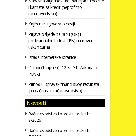
Nabavna vrijednost nefinancijske imovine
i kamate za kredit (neprofitno
računovodstvo)
Knjiženje ugovora o cesiji
Prijava ozljede na radu (OR) i
profesionalne bolesti (PB) na novim
tiskanicama
Izrada internetske stranice
Oslobođenje iz čl. 12. st. 31. Zakona o
PDV-u
Prihod ili ispravak financijskog rezultata
(proračunsko računovodstvo)
Novosti
Računovodstvo i porezi u praksi br.
8/2026
Računovodstvo i porezi u praksi br.