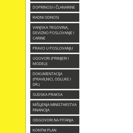
DOPRINOSI I ČLANARINE
RADNI ODNOSI
VANJSKA TRGOVINA,
DEVIZNO POSLOVANJE I
CARINE
PRAVO U POSLOVANJU
UGOVORI (PRIMJERI I
MODELI)
DOKUMENTACIJA
(PRAVILNICI, ODLUKE I
DR.)
SUDSKA PRAKSA
MIŠLJENJA MINISTARSTVA
FINANCIJA
ODGOVORI NA PITANJA
KONTNI PLAN