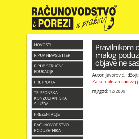
NOVOSTI
Pravilnikom o
malog poduzet
RIPUP NEWSLETTER
objave ne sa
RIPUP STRUČNE
EDUKACIJE
Autor:
Javorović, Idžojti
Za kompletan sadržaj 
PRETPLATA
mj/god:
12/2009
TELEFONSKA
KONZULTANTSKA
SLUŽBA
PREZENTACIJE
RAČUNOVODSTVO
PODUZETNIKA