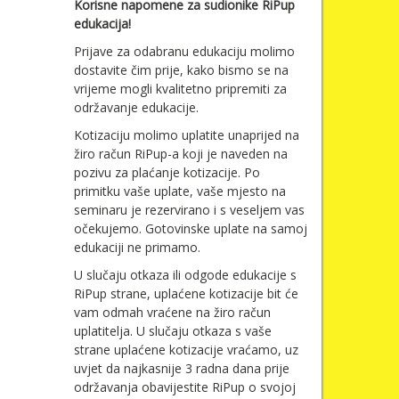
Korisne napomene za sudionike RiPup
edukacija!
Prijave za odabranu edukaciju molimo
dostavite čim prije, kako bismo se na
vrijeme mogli kvalitetno pripremiti za
održavanje edukacije.
Kotizaciju molimo uplatite unaprijed na
žiro račun RiPup-a koji je naveden na
pozivu za plaćanje kotizacije. Po
primitku vaše uplate, vaše mjesto na
seminaru je rezervirano i s veseljem vas
očekujemo. Gotovinske uplate na samoj
edukaciji ne primamo.
U slučaju otkaza ili odgode edukacije s
RiPup strane, uplaćene kotizacije bit će
vam odmah vraćene na žiro račun
uplatitelja. U slučaju otkaza s vaše
strane uplaćene kotizacije vraćamo, uz
uvjet da najkasnije 3 radna dana prije
održavanja obavijestite RiPup o svojoj