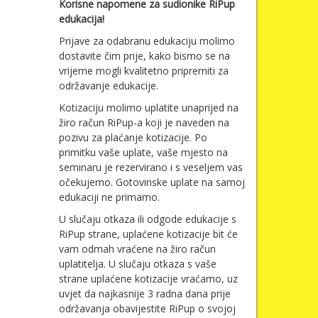
Korisne napomene za sudionike RiPup
edukacija!
Prijave za odabranu edukaciju molimo
dostavite čim prije, kako bismo se na
vrijeme mogli kvalitetno pripremiti za
održavanje edukacije.
Kotizaciju molimo uplatite unaprijed na
žiro račun RiPup-a koji je naveden na
pozivu za plaćanje kotizacije. Po
primitku vaše uplate, vaše mjesto na
seminaru je rezervirano i s veseljem vas
očekujemo. Gotovinske uplate na samoj
edukaciji ne primamo.
U slučaju otkaza ili odgode edukacije s
RiPup strane, uplaćene kotizacije bit će
vam odmah vraćene na žiro račun
uplatitelja. U slučaju otkaza s vaše
strane uplaćene kotizacije vraćamo, uz
uvjet da najkasnije 3 radna dana prije
održavanja obavijestite RiPup o svojoj