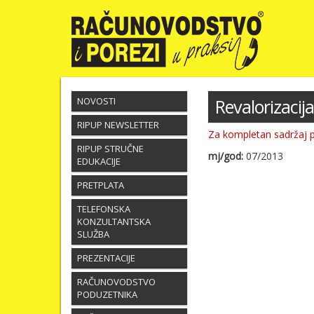
NOVOSTI
Revalorizacij
RIPUP NEWSLETTER
Za kompletan sadržaj 
RIPUP STRUČNE
mj/god:
07/2013
EDUKACIJE
PRETPLATA
TELEFONSKA
KONZULTANTSKA
SLUŽBA
PREZENTACIJE
RAČUNOVODSTVO
PODUZETNIKA