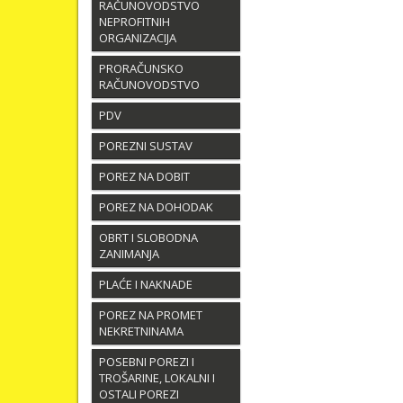
RAČUNOVODSTVO
NEPROFITNIH
ORGANIZACIJA
PRORAČUNSKO
RAČUNOVODSTVO
PDV
POREZNI SUSTAV
POREZ NA DOBIT
POREZ NA DOHODAK
OBRT I SLOBODNA
ZANIMANJA
PLAĆE I NAKNADE
POREZ NA PROMET
NEKRETNINAMA
POSEBNI POREZI I
TROŠARINE, LOKALNI I
OSTALI POREZI