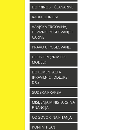
DOPRINOSI I ČLANARINE
RADNI ODNOSI
VANJSKA TRGOVINA,
DEVIZNO POSLOVANJE I
CARINE
PRAVO U POSLOVANJU
UGOVORI (PRIMJERI I
MODELI)
DOKUMENTACIJA
(PRAVILNICI, ODLUKE I
DR.)
SUDSKA PRAKSA
MIŠLJENJA MINISTARSTVA
FINANCIJA
ODGOVORI NA PITANJA
KONTNI PLAN