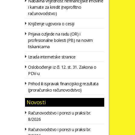
Nabavna vrijednost nefinancijske imovine
i kamate za kredit (neprofitno
računovodstvo)
Knjiženje ugovora o cesiji
Prijava ozljede na radu (OR) i
profesionalne bolesti (PB) na novim
tiskanicama
Izrada internetske stranice
Oslobođenje iz čl. 12. st. 31. Zakona o
PDV-u
Prihod ili ispravak financijskog rezultata
(proračunsko računovodstvo)
Novosti
Računovodstvo i porezi u praksi br.
8/2026
Računovodstvo i porezi u praksi br.