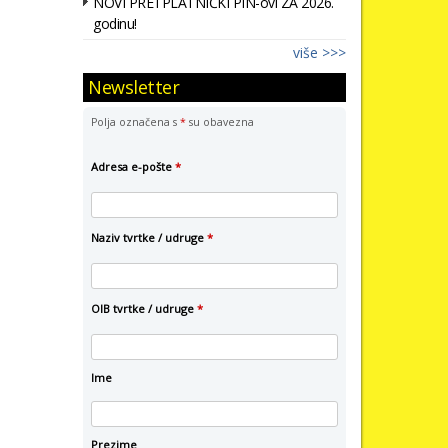
NOVI PRETPLATNIČKI PIN-ovi ZA 2026.
godinu!
više >>>
Newsletter
Polja označena s
*
su obavezna
Adresa e-pošte
*
Naziv tvrtke / udruge
*
OIB tvrtke / udruge
*
Ime
Prezime