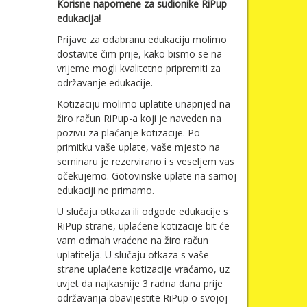
Korisne napomene za sudionike RiPup
edukacija!
Prijave za odabranu edukaciju molimo
dostavite čim prije, kako bismo se na
vrijeme mogli kvalitetno pripremiti za
održavanje edukacije.
Kotizaciju molimo uplatite unaprijed na
žiro račun RiPup-a koji je naveden na
pozivu za plaćanje kotizacije. Po
primitku vaše uplate, vaše mjesto na
seminaru je rezervirano i s veseljem vas
očekujemo. Gotovinske uplate na samoj
edukaciji ne primamo.
U slučaju otkaza ili odgode edukacije s
RiPup strane, uplaćene kotizacije bit će
vam odmah vraćene na žiro račun
uplatitelja. U slučaju otkaza s vaše
strane uplaćene kotizacije vraćamo, uz
uvjet da najkasnije 3 radna dana prije
održavanja obavijestite RiPup o svojoj