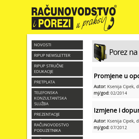
NOVOSTI
Porez na 
RIPUP NEWSLETTER
RIPUP STRUČNE
EDUKACIJE
Promjene u opo
PRETPLATA
Autor:
Ksenija Cipek, di
TELEFONSKA
mj/god:
02/2014
KONZULTANTSKA
SLUŽBA
Izmjene i dopun
PREZENTACIJE
Autor:
Ksenija Cipek, di
RAČUNOVODSTVO
mj/god:
07/2012
PODUZETNIKA