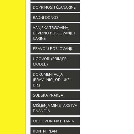
DOPRINOSI I ČLANARINE
RADNI ODNOSI
VANJSKA TRGOVINA,
DEVIZNO POSLOVANJE I
CARINE
PRAVO U POSLOVANJU
UGOVORI (PRIMJERI I
MODELI)
DOKUMENTACIJA
(PRAVILNICI, ODLUKE I
DR.)
SUDSKA PRAKSA
MIŠLJENJA MINISTARSTVA
FINANCIJA
ODGOVORI NA PITANJA
KONTNI PLAN