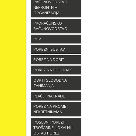
RAČUNOVODSTVO
NEPROFITNIH
ORGANIZACIJA
PRORAČUNSKO
RAČUNOVODSTVO
PDV
POREZNI SUSTAV
POREZ NA DOBIT
POREZ NA DOHODAK
OBRT I SLOBODNA
ZANIMANJA
PLAĆE I NAKNADE
POREZ NA PROMET
NEKRETNINAMA
POSEBNI POREZI I
TROŠARINE, LOKALNI I
OSTALI POREZI