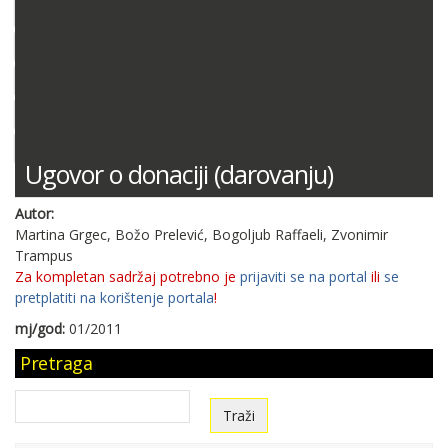
DOKUMENTACIJA (PRAVILNICI, ODLUKE I DR.)
SUDSKA PRAKSA
MIŠLJENJA MINISTARSTVA FINANCIJA
ODGOVORI NA PITANJA
KONTNI PLAN
Ugovor o donaciji (darovanju)
Autor:
Martina Grgec, Božo Prelević, Bogoljub Raffaeli, Zvonimir
Trampus
Za kompletan sadržaj potrebno je
prijaviti se na portal
ili
se
pretplatiti na korištenje portala
!
mj/god:
01/2011
Pretraga