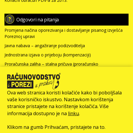
Konačni obračun PDV-a za 2013.
Odgovori na pitanja
Promjena načina oporezivanja i dostavljanje pisanog izvješća
Poreznoj upravi
Javna nabava – angažiranje podizvoditelja
Jednostrana izjava o prijeboju (kompenzaciji)
Proračunska zaliha – stalna pričuva (proračunsko
računovodstvo)
Nabavna vrijednost nefinancijske imovine i kamate za kredit
(neprofitno računovodstvo)
Ova web stranica koristi kolačiće kako bi poboljšala
Više >>>
vaše korisničko iskustvo. Nastavkom korištenja
stranice pristajete na korištenje kolačića. Više
© Računovodstvo & Porezi član je
informacija dostupno je na
linku
.
Klikom na gumb Prihvaćam, pristajete na to.
O NAMA
IMPRESSUM
OGLAŠAVANJE
UVJETI KORIŠTENJA