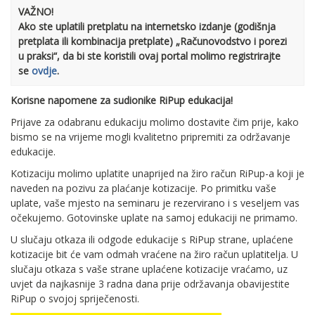
VAŽNO!
Ako ste uplatili pretplatu na internetsko izdanje (godišnja
pretplata ili kombinacija pretplate) „Računovodstvo i porezi
u praksi“, da bi ste koristili ovaj portal molimo registrirajte
se
ovdje
.
Korisne napomene za sudionike RiPup edukacija!
Prijave za odabranu edukaciju molimo dostavite čim prije, kako
bismo se na vrijeme mogli kvalitetno pripremiti za održavanje
edukacije.
Kotizaciju molimo uplatite unaprijed na žiro račun RiPup-a koji je
naveden na pozivu za plaćanje kotizacije. Po primitku vaše
uplate, vaše mjesto na seminaru je rezervirano i s veseljem vas
očekujemo. Gotovinske uplate na samoj edukaciji ne primamo.
U slučaju otkaza ili odgode edukacije s RiPup strane, uplaćene
kotizacije bit će vam odmah vraćene na žiro račun uplatitelja. U
slučaju otkaza s vaše strane uplaćene kotizacije vraćamo, uz
uvjet da najkasnije 3 radna dana prije održavanja obavijestite
RiPup o svojoj spriječenosti.