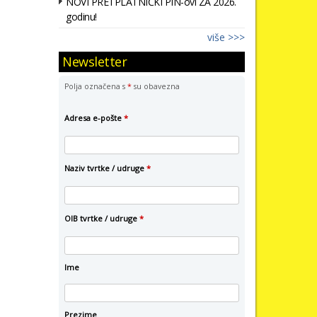
NOVI PRETPLATNIČKI PIN-ovi ZA 2026.
godinu!
više >>>
Newsletter
Polja označena s
*
su obavezna
Adresa e-pošte
*
Naziv tvrtke / udruge
*
OIB tvrtke / udruge
*
Ime
Prezime