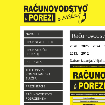
NOVOSTI
Računovodstvo
RIPUP NEWSLETTER
2026.
2025.
2024.
RIPUP STRUČNE
2013.
2012.
EDUKACIJE
Datum izdanja:
Veljača
PRETPLATA
TELEFONSKA
KONZULTANTSKA
SLUŽBA
PREZENTACIJE
RAČUNOVODSTVO
PODUZETNIKA