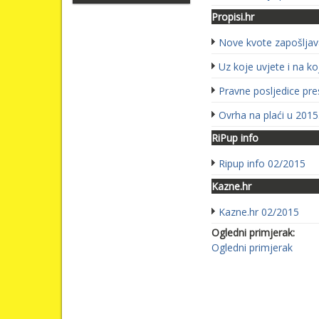
Propisi.hr
Nove kvote zapošljava
Uz koje uvjete i na k
Pravne posljedice pre
Ovrha na plaći u 2015
RiPup info
Ripup info 02/2015
Kazne.hr
Kazne.hr 02/2015
Ogledni primjerak:
Ogledni primjerak