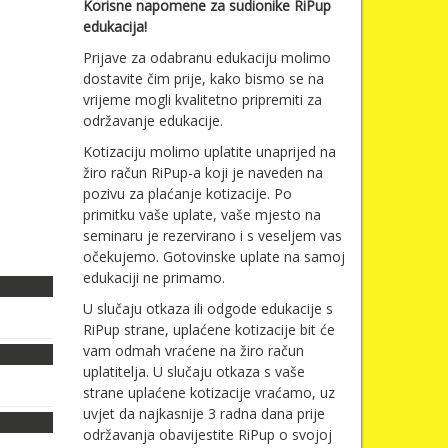
Korisne napomene za sudionike RiPup
edukacija!
Prijave za odabranu edukaciju molimo
dostavite čim prije, kako bismo se na
vrijeme mogli kvalitetno pripremiti za
održavanje edukacije.
Kotizaciju molimo uplatite unaprijed na
žiro račun RiPup-a koji je naveden na
pozivu za plaćanje kotizacije. Po
primitku vaše uplate, vaše mjesto na
seminaru je rezervirano i s veseljem vas
očekujemo. Gotovinske uplate na samoj
edukaciji ne primamo.
U slučaju otkaza ili odgode edukacije s
RiPup strane, uplaćene kotizacije bit će
vam odmah vraćene na žiro račun
uplatitelja. U slučaju otkaza s vaše
strane uplaćene kotizacije vraćamo, uz
uvjet da najkasnije 3 radna dana prije
održavanja obavijestite RiPup o svojoj