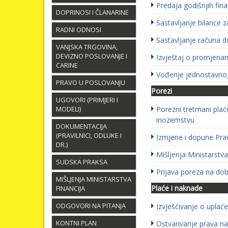
Predaja godišnjih fina
DOPRINOSI I ČLANARINE
Sastavljanje bilance 
RADNI ODNOSI
Sastavljanje računa do
VANJSKA TRGOVINA,
DEVIZNO POSLOVANJE I
Izvještaj o promjenam
CARINE
Vođenje jednostavnog 
PRAVO U POSLOVANJU
Porezi
UGOVORI (PRIMJERI I
MODELI)
Porezni tretmani plać
inozemstvu
DOKUMENTACIJA
(PRAVILNICI, ODLUKE I
Izmjene i dopune Prav
DR.)
Mišljenja Ministarstva
SUDSKA PRAKSA
Prijava poreza na dob
MIŠLJENJA MINISTARSTVA
Plaće i naknade
FINANCIJA
ODGOVORI NA PITANJA
Izvješćivanje o upla
KONTNI PLAN
Ostvarivanje prava na