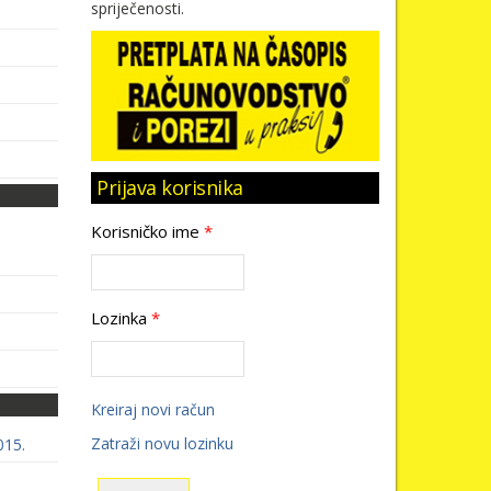
spriječenosti.
Prijava korisnika
Korisničko ime
*
Lozinka
*
Kreiraj novi račun
Zatraži novu lozinku
015.