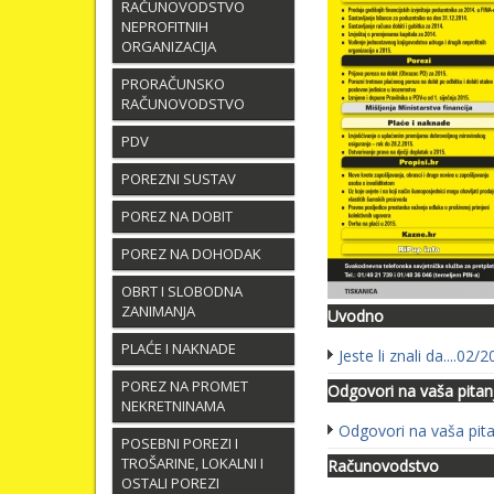
RAČUNOVODSTVO
NEPROFITNIH
ORGANIZACIJA
PRORAČUNSKO
RAČUNOVODSTVO
PDV
POREZNI SUSTAV
POREZ NA DOBIT
POREZ NA DOHODAK
OBRT I SLOBODNA
ZANIMANJA
Uvodno
PLAĆE I NAKNADE
Jeste li znali da....02/
POREZ NA PROMET
Odgovori na vaša pitan
NEKRETNINAMA
Odgovori na vaša pit
POSEBNI POREZI I
TROŠARINE, LOKALNI I
Računovodstvo
OSTALI POREZI