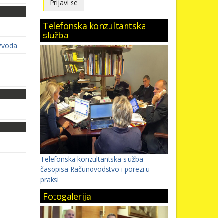
Telefonska konzultantska
služba
izvoda
Telefonska konzultantska služba
časopisa Računovodstvo i porezi u
praksi
Fotogalerija