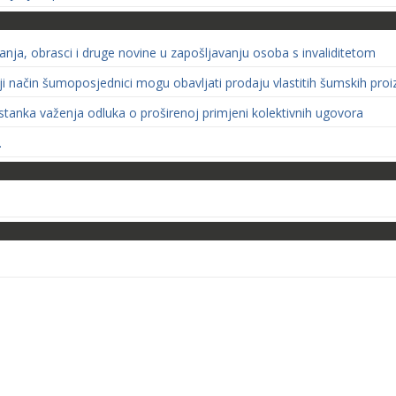
nja, obrasci i druge novine u zapošljavanju osoba s invaliditetom
oji način šumoposjednici mogu obavljati prodaju vlastitih šumskih pro
stanka važenja odluka o proširenoj primjeni kolektivnih ugovora
.