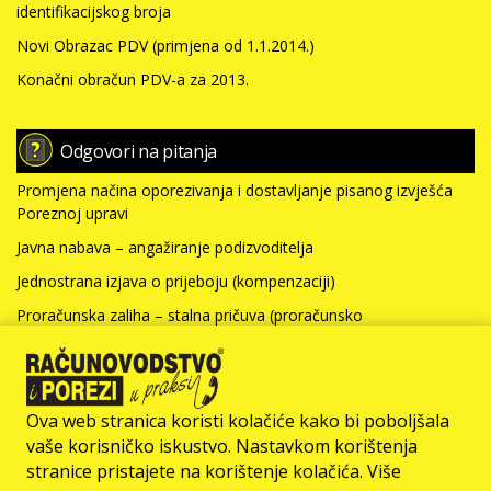
identifikacijskog broja
Novi Obrazac PDV (primjena od 1.1.2014.)
Konačni obračun PDV-a za 2013.
Odgovori na pitanja
Promjena načina oporezivanja i dostavljanje pisanog izvješća
Poreznoj upravi
Javna nabava – angažiranje podizvoditelja
Jednostrana izjava o prijeboju (kompenzaciji)
Proračunska zaliha – stalna pričuva (proračunsko
računovodstvo)
Nabavna vrijednost nefinancijske imovine i kamate za kredit
(neprofitno računovodstvo)
Ova web stranica koristi kolačiće kako bi poboljšala
Više >>>
vaše korisničko iskustvo. Nastavkom korištenja
stranice pristajete na korištenje kolačića. Više
© Računovodstvo & Porezi član je