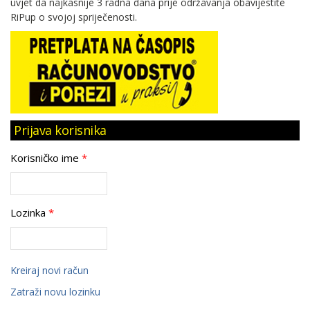
uvjet da najkasnije 3 radna dana prije održavanja obavijestite
RiPup o svojoj spriječenosti.
Prijava korisnika
Korisničko ime
*
Lozinka
*
Kreiraj novi račun
Zatraži novu lozinku