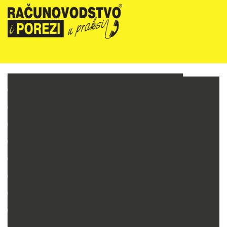
NOVOSTI
RIPUP NEWSLETTER
RIPUP STRUČNE EDUKACIJE
PRETPLATA
TELEFONSKA KONZULTANTSKA SLUŽBA
PREZENTACIJE
RAČUNOVODSTVO PODUZETNIKA
RAČUNOVODSTVO NEPROFITNIH ORGANIZACIJA
PRORAČUNSKO RAČUNOVODSTVO