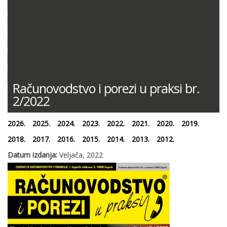
DOKUMENTACIJA (PRAVILNICI, ODLUKE I DR.)
SUDSKA PRAKSA
MIŠLJENJA MINISTARSTVA FINANCIJA
ODGOVORI NA PITANJA
KONTNI PLAN
Računovodstvo i porezi u praksi br.
2/2022
2026.
2025.
2024.
2023.
2022.
2021.
2020.
2019.
2018.
2017.
2016.
2015.
2014.
2013.
2012.
Datum izdanja:
Veljača, 2022