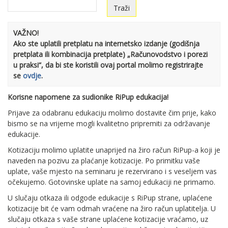
VAŽNO!
Ako ste uplatili pretplatu na internetsko izdanje (godišnja
pretplata ili kombinacija pretplate) „Računovodstvo i porezi
u praksi“, da bi ste koristili ovaj portal molimo registrirajte
se
ovdje
.
Korisne napomene za sudionike RiPup edukacija!
Prijave za odabranu edukaciju molimo dostavite čim prije, kako
bismo se na vrijeme mogli kvalitetno pripremiti za održavanje
edukacije.
Kotizaciju molimo uplatite unaprijed na žiro račun RiPup-a koji je
naveden na pozivu za plaćanje kotizacije. Po primitku vaše
uplate, vaše mjesto na seminaru je rezervirano i s veseljem vas
očekujemo. Gotovinske uplate na samoj edukaciji ne primamo.
U slučaju otkaza ili odgode edukacije s RiPup strane, uplaćene
kotizacije bit će vam odmah vraćene na žiro račun uplatitelja. U
slučaju otkaza s vaše strane uplaćene kotizacije vraćamo, uz