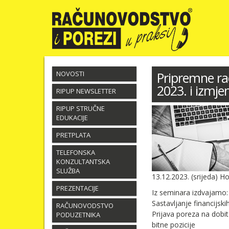
NOVOSTI
Pripremne rad
2023. i izmje
RIPUP NEWSLETTER
RIPUP STRUČNE
EDUKACIJE
PRETPLATA
TELEFONSKA
KONZULTANTSKA
SLUŽBA
13.12.2023. (srijeda) H
PREZENTACIJE
Iz seminara izdvajamo:
Sastavljanje financijski
RAČUNOVODSTVO
Prijava poreza na dobit
PODUZETNIKA
bitne pozicije