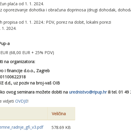
un plaća od 1. 1. 2024.
uz oporezivanje dohotka i obračuna doprinosa (drugi dohodak, dohod
h propisa od 1. 1. 2024.: PDV, porez na dobit, lokalni porezi
 1. 2024.
iPup-a
 EUR (68,00 EUR + 25% PDV)
iti na organizatora:
 i financije d.o.o., Zagreb
001100622318
d.d., uz poziv na broj-vaš OIB
 oko ovog seminara možete dobiti na
urednistvo@ripup.hr
ili tel. 01 49
 vidjeti
OVDJE
!
Veličina
emne_radnje_gfi_v3.pdf
578.69 KB