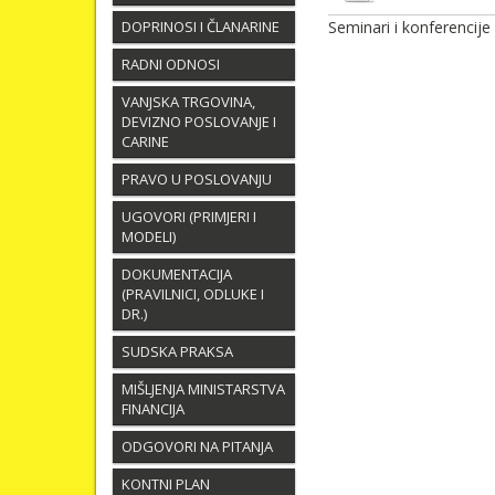
DOPRINOSI I ČLANARINE
Seminari i konferencije
RADNI ODNOSI
VANJSKA TRGOVINA,
DEVIZNO POSLOVANJE I
CARINE
PRAVO U POSLOVANJU
UGOVORI (PRIMJERI I
MODELI)
DOKUMENTACIJA
(PRAVILNICI, ODLUKE I
DR.)
SUDSKA PRAKSA
MIŠLJENJA MINISTARSTVA
FINANCIJA
ODGOVORI NA PITANJA
KONTNI PLAN