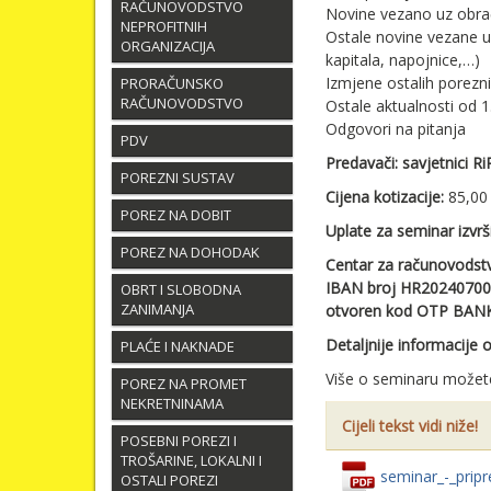
RAČUNOVODSTVO
Novine vezano uz obrač
NEPROFITNIH
Ostale novine vezane 
ORGANIZACIJA
kapitala, napojnice,…)
Izmjene ostalih porezni
PRORAČUNSKO
RAČUNOVODSTVO
Ostale aktualnosti od 1.
Odgovori na pitanja
PDV
Predavači: savjetnici R
POREZNI SUSTAV
Cijena kotizacije:
85,00
POREZ NA DOBIT
Uplate za seminar izvrš
POREZ NA DOHODAK
Centar za računovodstvo
IBAN broj HR2024070
OBRT I SLOBODNA
ZANIMANJA
otvoren kod OTP BANKE 
Detaljnije informacije
PLAĆE I NAKNADE
Više o seminaru možete
POREZ NA PROMET
NEKRETNINAMA
Cijeli tekst vidi niže!
POSEBNI POREZI I
TROŠARINE, LOKALNI I
seminar_-_pripr
OSTALI POREZI