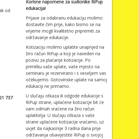
Korisne napomene za sudionike RiPup
edukacija!
ak od
Prijave za odabranu edukaciju molimo
dostavite čim prije, kako bismo se na
vrijeme mogli kvalitetno pripremiti za
održavanje edukacije.
Kotizaciju molimo uplatite unaprijed na
žiro račun RiPup-a koji je naveden na
pozivu za plaćanje kotizacije. Po
primitku vaše uplate, vaše mjesto na
seminaru je rezervirano i s veseljem vas
očekujemo. Gotovinske uplate na samoj
edukaciji ne primamo.
U slučaju otkaza ili odgode edukacije s
 21 737
RiPup strane, uplaćene kotizacije bit će
vam odmah vraćene na žiro račun
uplatitelja. U slučaju otkaza s vaše
strane uplaćene kotizacije vraćamo, uz
uvjet da najkasnije 3 radna dana prije
održavanja obavijestite RiPup o svojoj