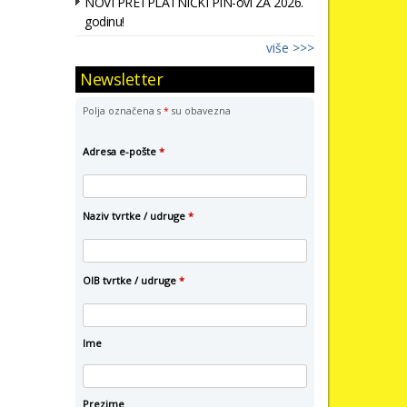
NOVI PRETPLATNIČKI PIN-ovi ZA 2026.
godinu!
više >>>
Newsletter
Polja označena s
*
su obavezna
Adresa e-pošte
*
Naziv tvrtke / udruge
*
OIB tvrtke / udruge
*
Ime
Prezime