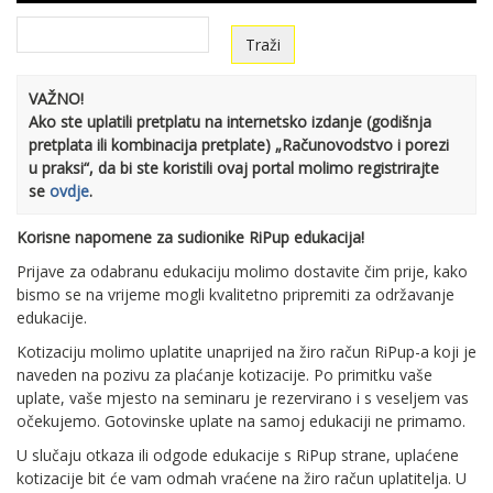
VAŽNO!
Ako ste uplatili pretplatu na internetsko izdanje (godišnja
pretplata ili kombinacija pretplate) „Računovodstvo i porezi
u praksi“, da bi ste koristili ovaj portal molimo registrirajte
se
ovdje
.
Korisne napomene za sudionike RiPup edukacija!
Prijave za odabranu edukaciju molimo dostavite čim prije, kako
bismo se na vrijeme mogli kvalitetno pripremiti za održavanje
edukacije.
Kotizaciju molimo uplatite unaprijed na žiro račun RiPup-a koji je
naveden na pozivu za plaćanje kotizacije. Po primitku vaše
uplate, vaše mjesto na seminaru je rezervirano i s veseljem vas
očekujemo. Gotovinske uplate na samoj edukaciji ne primamo.
U slučaju otkaza ili odgode edukacije s RiPup strane, uplaćene
kotizacije bit će vam odmah vraćene na žiro račun uplatitelja. U