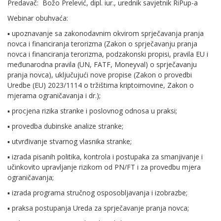
Predavač: Božo Prelević, dipl. iur., urednik savjetnik RiPup-a
Webinar obuhvaća:
▪ upoznavanje sa zakonodavnim okvirom sprječavanja pranja
novca i financiranja terorizma (Zakon o sprječavanju pranja
novca i financiranja terorizma, podzakonski propisi, pravila EU i
međunarodna pravila (UN, FATF, Moneyval) o sprječavanju
pranja novca), uključujući nove propise (Zakon o provedbi
Uredbe (EU) 2023/1114 o tržištima kriptoimovine, Zakon o
mjerama ograničavanja i dr.);
▪ procjena rizika stranke i poslovnog odnosa u praksi;
▪ provedba dubinske analize stranke;
▪ utvrđivanje stvarnog vlasnika stranke;
▪ izrada pisanih politika, kontrola i postupaka za smanjivanje i
učinkovito upravljanje rizikom od PN/FT i za provedbu mjera
ograničavanja;
▪ izrada programa stručnog osposobljavanja i izobrazbe;
▪ praksa postupanja Ureda za sprječavanje pranja novca;