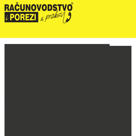
NOVOSTI
RIPUP NEWSLETTER
RIPUP STRUČNE EDUKACIJE
PRETPLATA
TELEFONSKA KONZULTANTSKA SLUŽBA
PREZENTACIJE
RAČUNOVODSTVO PODUZETNIKA
RAČUNOVODSTVO NEPROFITNIH ORGANIZACIJA
PRORAČUNSKO RAČUNOVODSTVO