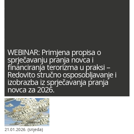
DOKUMENTACIJA (PRAVILNICI, ODLUKE I DR.)
SUDSKA PRAKSA
MIŠLJENJA MINISTARSTVA FINANCIJA
ODGOVORI NA PITANJA
KONTNI PLAN
WEBINAR: Primjena propisa o
sprječavanju pranja novca i
financiranja terorizma u praksi –
Redovito stručno osposobljavanje i
izobrazba iz sprječavanja pranja
novca za 2026.
21.01.2026. (srijeda)