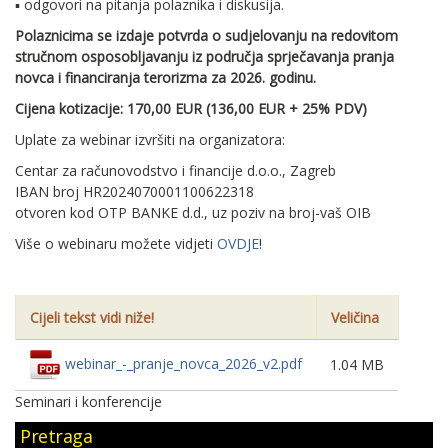
▪ odgovori na pitanja polaznika i diskusija.
Polaznicima se izdaje potvrda o sudjelovanju na redovitom
stručnom osposobljavanju iz područja sprječavanja pranja
novca i financiranja terorizma za 2026. godinu.
Cijena kotizacije: 170,00 EUR (136,00 EUR + 25% PDV)
Uplate za webinar izvršiti na organizatora:
Centar za računovodstvo i financije d.o.o., Zagreb
IBAN broj HR2024070001100622318
otvoren kod OTP BANKE d.d., uz poziv na broj-vaš OIB
Više o webinaru možete vidjeti
OVDJE
!
Cijeli tekst vidi niže!
Veličina
webinar_-_pranje_novca_2026_v2.pdf
1.04 MB
Seminari i konferencije
Pretraga