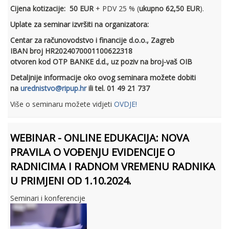
Cijena kotizacije:
50 EUR
+ PDV 25 % (
ukupno 62,50 EUR
).
Uplate za seminar izvršiti na organizatora:
Centar za računovodstvo i financije d.o.o., Zagreb
IBAN broj HR2024070001100622318
otvoren kod OTP BANKE d.d., uz poziv na broj-vaš OIB
Detaljnije informacije oko ovog seminara možete dobiti
na
urednistvo@ripup.hr
ili tel. 01 49 21 737
Više o seminaru možete vidjeti
OVDJE!
WEBINAR - ONLINE EDUKACIJA: NOVA
PRAVILA O VOĐENJU EVIDENCIJE O
RADNICIMA I RADNOM VREMENU RADNIKA
U PRIMJENI OD 1.10.2024.
Seminari i konferencije