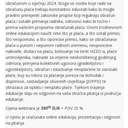
obračunom u siječnju 2024. Stoga se osobe koje rade na
obračunu plaća trebaju konstantno educirati kako bi mogle
pravilno primijeniti zakonske propise koji reguliraju obračun
plaća i ostalih primanja radnika, odnosno kako bi točno i
prema važećim propisima obračunali plaću. Ovom trodnevnom
online edukacijom naučit ćete što je plaća, a što ostali primici,
što neoporezivi, a što oporezivi primici, kako se obračunava
plaća u punom i nepunom radnom vremenu, neoporezive
naknade, dodaci na plaću, bolovanje na teret HZZO-a, plaće
umirovljenika, naknade za vrijeme neiskorištenog godišnjeg
odmora, primjena kolektivnih ugovora (graditeljstvo i
ugostiteljstvo), obračun i iskazivanje neisplaćene te zaostale
plaće, koji su rokovi za plaćanje poreza na dohodak i
doprinose, sastavljanje obveznih izvještaja (JOPPD) te
obrazaca za isplatu i neisplatu plaće. Tijekom trajanja
edukacije daju se odgovori na vaša stručna pitanja iz područja
edukacije.
00
Cijena webinara je
390
EUR
+ PDV 25 %.
U cijenu je uračunata online edukacija, prezentacija i odgovori
na pitanja.