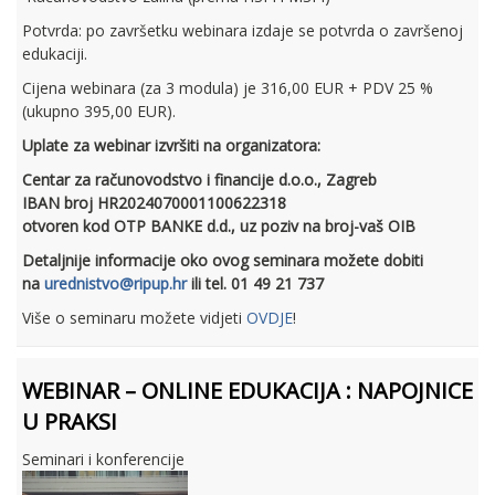
Potvrda: po završetku webinara izdaje se potvrda o završenoj
edukaciji.
Cijena webinara (za 3 modula) je 316,00 EUR + PDV 25 %
(ukupno 395,00 EUR).
Uplate za webinar izvršiti na organizatora:
Centar za računovodstvo i financije d.o.o., Zagreb
IBAN broj HR2024070001100622318
otvoren kod OTP BANKE d.d., uz poziv na broj-vaš OIB
Detaljnije informacije oko ovog seminara možete dobiti
na
urednistvo@ripup.hr
ili tel. 01 49 21 737
Više o seminaru možete vidjeti
OVDJE
!
WEBINAR – ONLINE EDUKACIJA : NAPOJNICE
U PRAKSI
Seminari i konferencije