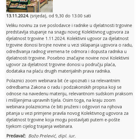
13.11.2024.
(srijeda), od 9,30 do 13.00 sati
Veliku novinu za sve poslodavce i radnike u djelatnosti trgovine
predstavlja stupanje na snagu novog Kolektivnog ugovora za
djelatnost trgovine 1.11.2024. Kolektivni ugovor za djelatnost
trgovine donosi brojne novine u vezi sklapanja ugovora o radu,
određivanja radnog vremena te odmora i dopusta radnika u
djelatnosti trgovine. Posebno značajne novine novi Kolektivni
ugovor za djelatnost trgovine donosi u području plaća,
dodataka na plaću drugih materijalnih prava radnika.
Polaznici zoom webinara bit će upoznati i sa relevantnim
odredbama Zakona o radu i podzakonskih propisa koji se
odnose na navedenu materiju, relevantnom sudskom praksom
i mišljenjima upravnih tijela. Osim toga, na kraju zoom
webinara polaznicima će biti pruženi i odgovori na njihova
pitanja u vezi primjene pravila novog Kolektivnog ugovora za
djelatnost trgovine koja mogu postavljati putem e-pošte
tijekom cijelog trajanja webinara.
Predavač:
Božo Prelević, dipl. iur.