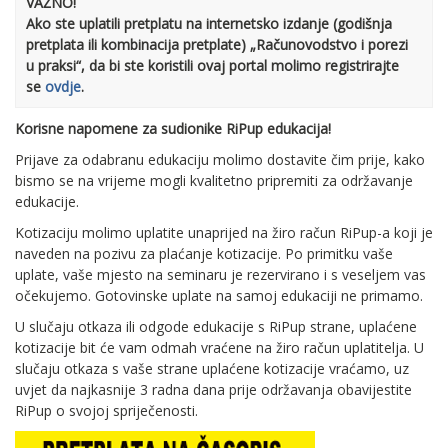
VAŽNO!
Ako ste uplatili pretplatu na internetsko izdanje (godišnja
pretplata ili kombinacija pretplate) „Računovodstvo i porezi
u praksi“, da bi ste koristili ovaj portal molimo registrirajte
se
ovdje
.
Korisne napomene za sudionike RiPup edukacija!
Prijave za odabranu edukaciju molimo dostavite čim prije, kako
bismo se na vrijeme mogli kvalitetno pripremiti za održavanje
edukacije.
Kotizaciju molimo uplatite unaprijed na žiro račun RiPup-a koji je
naveden na pozivu za plaćanje kotizacije. Po primitku vaše
uplate, vaše mjesto na seminaru je rezervirano i s veseljem vas
očekujemo. Gotovinske uplate na samoj edukaciji ne primamo.
U slučaju otkaza ili odgode edukacije s RiPup strane, uplaćene
kotizacije bit će vam odmah vraćene na žiro račun uplatitelja. U
slučaju otkaza s vaše strane uplaćene kotizacije vraćamo, uz
uvjet da najkasnije 3 radna dana prije održavanja obavijestite
RiPup o svojoj spriječenosti.