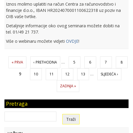
Iznos molimo uplatiti na račun Centra za računovodstvo i
financije d.o.o., IBAN HR2024070001100622318 uz poziv na
OIB vaše tvrtke.
Detaljnije informacije oko ovog seminara možete dobiti na
tel. 01/49 21 737.
Više o webinaru možete vidjeti
OVDJE
!
Stranice
…
« PRVA
‹ PRETHODNA
5
6
7
8
9
…
10
11
12
13
SLJEDEĆA ›
ZADNJA »
Pretraga