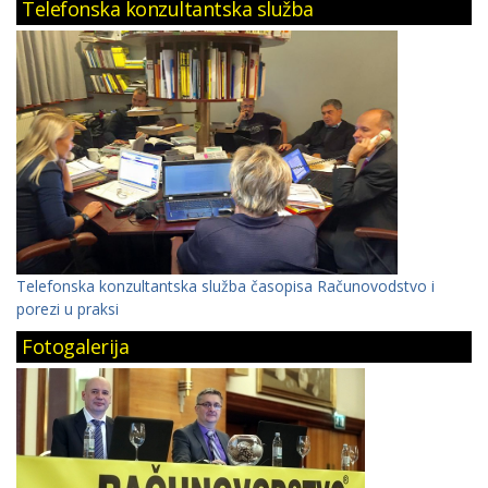
Telefonska konzultantska služba
Telefonska konzultantska služba časopisa Računovodstvo i
porezi u praksi
Fotogalerija