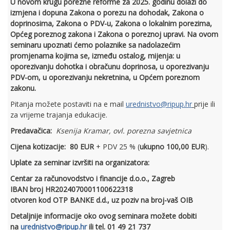
U novom krugu porezne reforme za 2025. godinu dolazi do
izmjena i dopuna Zakona o porezu na dohodak, Zakona o
doprinosima, Zakona o PDV-u, Zakona o lokalnim porezima,
Općeg poreznog zakona i Zakona o poreznoj upravi. Na ovom
seminaru upoznati ćemo polaznike sa nadolazećim
promjenama kojima se, između ostalog, mijenja: u
oporezivanju dohotka i obračunu doprinosa, u oporezivanju
PDV-om, u oporezivanju nekretnina, u Općem poreznom
zakonu.
Pitanja možete postaviti na e mail
urednistvo@ripup.hr
prije ili
za vrijeme trajanja edukacije.
Predavačica:
Ksenija Kramar, ovl. porezna savjetnica
Cijena kotizacije:
80 EUR
+ PDV 25 % (
ukupno 100,00 EUR
).
Uplate za seminar izvršiti na organizatora:
Centar za računovodstvo i financije d.o.o., Zagreb
IBAN broj HR2024070001100622318
otvoren kod OTP BANKE d.d., uz poziv na broj-vaš OIB
Detaljnije informacije oko ovog seminara možete dobiti
na
urednistvo@ripup.hr
ili tel. 01 49 21 737