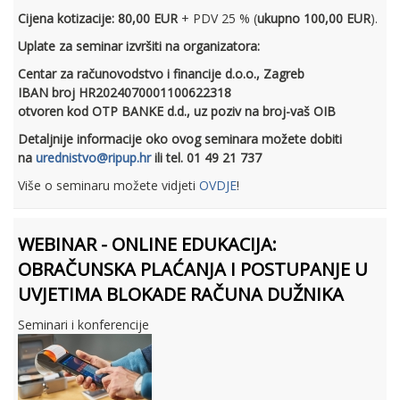
Cijena kotizacije: 80,00 EUR
+ PDV 25 % (
ukupno 100,00 EUR
).
Uplate za seminar izvršiti na organizatora:
Centar za računovodstvo i financije d.o.o., Zagreb
IBAN broj HR2024070001100622318
otvoren kod OTP BANKE d.d., uz poziv na broj-vaš OIB
Detaljnije informacije oko ovog seminara možete dobiti
na
urednistvo@ripup.hr
ili tel. 01 49 21 737
Više o seminaru možete vidjeti
OVDJE
!
WEBINAR - ONLINE EDUKACIJA:
OBRAČUNSKA PLAĆANJA I POSTUPANJE U
UVJETIMA BLOKADE RAČUNA DUŽNIKA
Seminari i konferencije