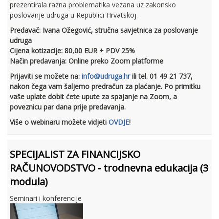
prezentirala razna problematika vezana uz zakonsko
poslovanje udruga u Republici Hrvatskoj.
Predavač: Ivana Ožegović, stručna savjetnica za poslovanje
udruga
Cijena kotizacije: 80,00 EUR + PDV 25%
Način predavanja: Online preko Zoom platforme
Prijaviti se možete na:
info@udruga.hr
ili tel. 01 49 21 737,
nakon čega vam šaljemo predračun za plaćanje. Po primitku
vaše uplate dobit ćete upute za spajanje na Zoom, a
poveznicu par dana prije predavanja.
Više o webinaru možete vidjeti
OVDJE
!
SPECIJALIST ZA FINANCIJSKO
RAČUNOVODSTVO - trodnevna edukacija (3
modula)
Seminari i konferencije