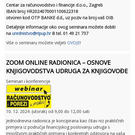
Centar za računovodstvo i financije d.o.o., Zagreb
IBAN broj HR2024070001100622318
otvoren kod OTP BANKE d.d., uz poziv na broj-vaš OIB
Detaljnije informacije oko ovog seminara možete dobiti
na
urednistvo@ripup.hr
ili tel. 01 49 21 737
Više o seminaru možete vidjeti
OVDJE
!
ZOOM ONLINE RADIONICA – OSNOVE
KNJIGOVODSTVA UDRUGA ZA KNJIGOVOĐE
Seminari i konferencije
10. 12. 2024. (utorak) od 9,00 do 12,00 sati
Jednodnevna radionica je koncipirana kao čitav niz praktičnih
primjera iz područja financijskog poslovanju udruga s
mnoštvom praktičnih primjera i konkretnih odgovora na vaša