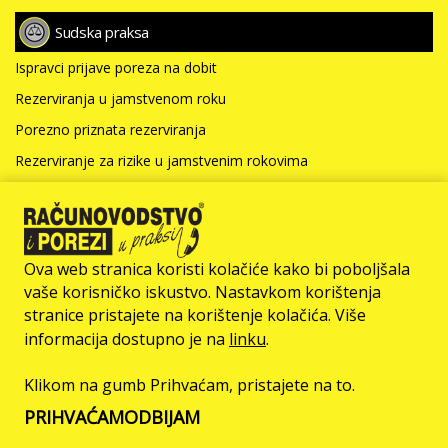
Sudska praksa
Ispravci prijave poreza na dobit
Rezerviranja u jamstvenom roku
Porezno priznata rezerviranja
Rezerviranje za rizike u jamstvenim rokovima
Prodaja robe ispod nabavne vrijednosti
Više >>>
Ova web stranica koristi kolačiće kako bi poboljšala
Stručni članci
vaše korisničko iskustvo. Nastavkom korištenja
stranice pristajete na korištenje kolačića. Više
Oporezivanje PDV-om prodaje dobara na daljinu unutar EU
informacija dostupno je na
linku
.
PDV kod nabave, korištenja i prodaje osobnih automobila
Registriranje za potrebe PDV-a radi dobivanja PDV
Klikom na gumb Prihvaćam, pristajete na to.
identifikacijskog broja
PRIHVAĆAM
ODBIJAM
Novi Obrazac PDV (primjena od 1.1.2014.)