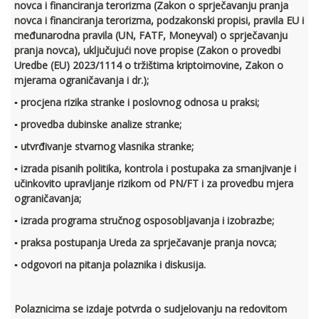
novca i financiranja terorizma (Zakon o sprječavanju pranja
novca i financiranja terorizma, podzakonski propisi, pravila EU i
međunarodna pravila (UN, FATF, Moneyval) o sprječavanju
pranja novca), uključujući nove propise (Zakon o provedbi
Uredbe (EU) 2023/1114 o tržištima kriptoimovine, Zakon o
mjerama ograničavanja i dr.);
▪ procjena rizika stranke i poslovnog odnosa u praksi;
▪ provedba dubinske analize stranke;
▪ utvrđivanje stvarnog vlasnika stranke;
▪ izrada pisanih politika, kontrola i postupaka za smanjivanje i
učinkovito upravljanje rizikom od PN/FT i za provedbu mjera
ograničavanja;
▪ izrada programa stručnog osposobljavanja i izobrazbe;
▪ praksa postupanja Ureda za sprječavanje pranja novca;
▪ odgovori na pitanja polaznika i diskusija.
Polaznicima se izdaje potvrda o sudjelovanju na redovitom