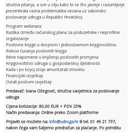
stručna pitanja, a sve u cilju kako bi se što jasnije i razumljivije
prezentirala razna problematika vezana uz zakonsko
poslovanje udruga u Republici Hrvatskoj.
Program webinara:
Razlika između računskog plana za poduzetnike i neprofitne
organizacije
Poslovne knjige u dvojnom i jednostavnom knjigovodstvu
Rokovi čuvanja poslovnih knjiga
Bitne napomene u knjiženju poslovnih promjena
Knjigovodstvo udruga u gospodarskoj djelatnosti
Kada i po kojoj stopi amoritzirati imovinu
Financijski izvještaji
Ostali poslovni izvještaji
Predavač: Ivana Ožegović, stručna savjetnica za poslovanje
udruga
Cijena kotizacije: 80,00 EUR + PDV 25%
Način predavanja: Online preko Zoom platforme
Prijaviti se možete na:
info@udruga.hr
ili tel. 01 49 21 737,
nakon čega vam šaljemo predračun za plaćanje. Po primitku