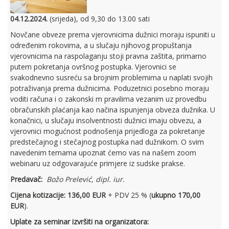
04.12.2024.
(srijeda), od 9,30 do 13.00 sati
Novčane obveze prema vjerovnicima dužnici moraju ispuniti u
određenim rokovima, a u slučaju njihovog propuštanja
vjerovnicima na raspolaganju stoji pravna zaštita, primarno
putem pokretanja ovršnog postupka. Vjerovnici se
svakodnevno susreću sa brojnim problemima u naplati svojih
potraživanja prema dužnicima. Poduzetnici posebno moraju
voditi računa i o zakonski m pravilima vezanim uz provedbu
obračunskih plaćanja kao načina ispunjenja obveza dužnika. U
konačnici, u slučaju insolventnosti dužnici imaju obvezu, a
vjerovnici mogućnost podnošenja prijedloga za pokretanje
predstečajnog i stečajnog postupka nad dužnikom. O svim
navedenim temama upoznat ćemo vas na našem zoom
webinaru uz odgovarajuće primjere iz sudske prakse.
Predavač:
Božo Prelević, dipl. iur.
Cijena kotizacije: 136,00 EUR
+ PDV 25 % (
ukupno 170,00
EUR
).
Uplate za seminar izvršiti na organizatora: