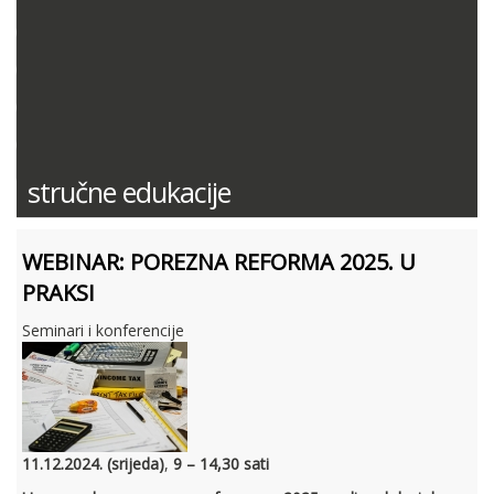
DOKUMENTACIJA (PRAVILNICI, ODLUKE I DR.)
SUDSKA PRAKSA
MIŠLJENJA MINISTARSTVA FINANCIJA
ODGOVORI NA PITANJA
KONTNI PLAN
stručne edukacije
WEBINAR: POREZNA REFORMA 2025. U
PRAKSI
Seminari i konferencije
11.12.2024. (srijeda)
,
9 – 14,30 sati