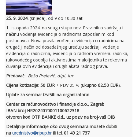
25
.
9. 2024.
(srijeda), od 9 do 10.30 sati
1. listopada 2024. na snagu stupa novi Pravilnik o sadržaju i
načinu vođenja evidencija o radnicima zaposlenim kod
poslodavca. Nova pravila vođenja evidencija o radnicima na
drugačiji način od dosadašnjeg uređuju sadržaj i vođenje
evidencija o radnicima, evidencija o radnom vremenu radnika,
rukovodećeg osoblja i aktivnostima maloljetnika te rokovima
čuvanja ovih evidencija i drugih akata radnog prava.
Predavač:
Božo Prelević, dipl. iur.
Cijena kotizacije:
50 EUR
+ PDV 25 % (
ukupno 62,50 EUR
).
Uplate za seminar izvršiti na organizatora:
Centar za računovodstvo i financije d.o.o., Zagreb
IBAN broj HR2024070001100622318
otvoren kod OTP BANKE d.d., uz poziv na broj-vaš OIB
Detaljnije informacije oko ovog seminara možete dobiti
na
urednistvo@ripup.hr
ili tel. 01 49 21 737