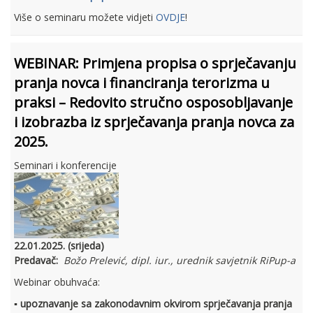
Više o seminaru možete vidjeti
OVDJE
!
WEBINAR: Primjena propisa o sprječavanju
pranja novca i financiranja terorizma u
praksi – Redovito stručno osposobljavanje
i izobrazba iz sprječavanja pranja novca za
2025.
Seminari i konferencije
22.01.2025. (srijeda)
Predavač:
Božo Prelević, dipl. iur., urednik savjetnik RiPup-a
Webinar obuhvaća:
▪ upoznavanje sa zakonodavnim okvirom sprječavanja pranja