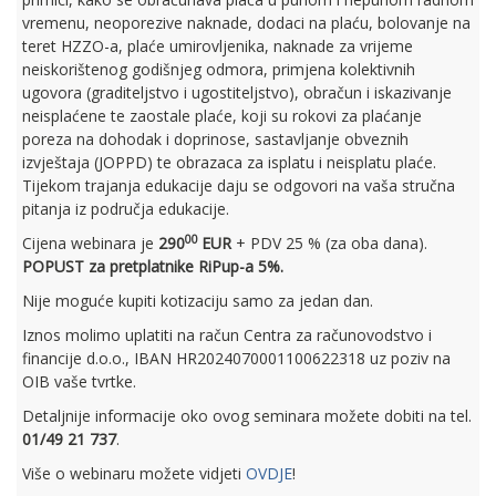
vremenu, neoporezive naknade, dodaci na plaću, bolovanje na
teret HZZO-a, plaće umirovljenika, naknade za vrijeme
neiskorištenog godišnjeg odmora, primjena kolektivnih
ugovora (graditeljstvo i ugostiteljstvo), obračun i iskazivanje
neisplaćene te zaostale plaće, koji su rokovi za plaćanje
poreza na dohodak i doprinose, sastavljanje obveznih
izvještaja (JOPPD) te obrazaca za isplatu i neisplatu plaće.
Tijekom trajanja edukacije daju se odgovori na vaša stručna
pitanja iz područja edukacije.
00
Cijena webinara je
290
EUR
+ PDV 25 % (za oba dana).
POPUST za pretplatnike RiPup-a 5%.
Nije moguće kupiti kotizaciju samo za jedan dan.
Iznos molimo uplatiti na račun Centra za računovodstvo i
financije d.o.o., IBAN HR2024070001100622318 uz poziv na
OIB vaše tvrtke.
Detaljnije informacije oko ovog seminara možete dobiti na tel.
01/49 21 737
.
Više o webinaru možete vidjeti
OVDJE
!