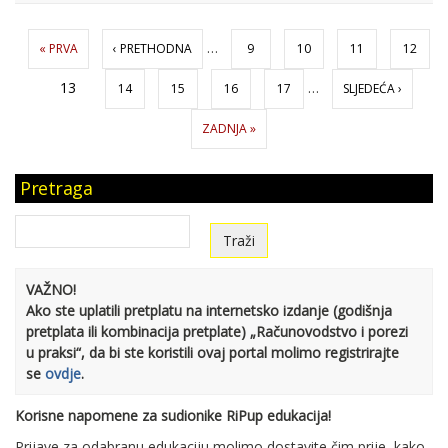
Stranice
…
« PRVA
‹ PRETHODNA
9
10
11
12
13
…
14
15
16
17
SLJEDEĆA ›
ZADNJA »
Pretraga
VAŽNO!
Ako ste uplatili pretplatu na internetsko izdanje (godišnja
pretplata ili kombinacija pretplate) „Računovodstvo i porezi
u praksi“, da bi ste koristili ovaj portal molimo registrirajte
se
ovdje
.
Korisne napomene za sudionike RiPup edukacija!
Prijave za odabranu edukaciju molimo dostavite čim prije, kako