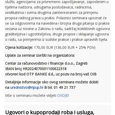
službi, agencijama za privremeno zapošljavanje, zaposlenim u
tijelima nadzora, udrugama poslodavaca, radnicima,
sindikatima i svima drugima zainteresiranim za primjenu
propisa radnog prava u praksi. Polaznici seminara upoznat će
se sa odgovorima na navedena i brojna druga pitanja iz prakse
vezana uz novine u Zakonu o radu, sadržaj kolektivnih ugovora
graditeljstva i ugostiteljstva, druge propise i sklapanje ugovora
o radu, sa primjerima iz sudske prakse i prakse upravnih tijela.
Cijena kotizacije:
170,00 EUR (136,00 EUR + 25% PDV)
Uplate za seminar izvršiti na organizatora:
Centar za računovodstvo i financije d.o.o., Zagreb
IBAN broj HR2024070001100622318
otvoren kod OTP BANKE d.d., uz poziv na broj-vaš OIB
Detaljnije informacije oko ovog seminara možete dobiti
na
urednistvo@ripup.hr
ili tel. 01 49 21 737
Više o seminaru možete vidjeti
OVDJE
!
Ugovori o kupoprodaji roba i usluga,