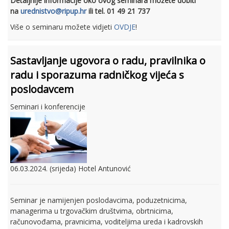
Detaljnije informacije oko ovog seminara možete dobiti
na
urednistvo@ripup.hr
ili tel. 01 49 21 737
Više o seminaru možete vidjeti
OVDJE
!
Sastavljanje ugovora o radu, pravilnika o
radu i sporazuma radničkog vijeća s
poslodavcem
Seminari i konferencije
06.03.2024. (srijeda) Hotel Antunović
Seminar je namijenjen poslodavcima, poduzetnicima,
managerima u trgovačkim društvima, obrtnicima,
računovođama, pravnicima, voditeljima ureda i kadrovskih