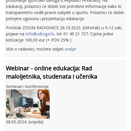
poslovanje sportskih udruga u Republici Hrvatskoj. Na
edukaciji, polaznici će dobiti sve potrebne informacije kako bi
transparentno vodili pravni subjekt u sportu. Polaznici će dobiti
primjere ugovora i prezentaciju edukacije.
Početak ZOOM RADIONICE 26.10.2023. (četvrtak) u 9-12 sati,
prijave na
info@udruga.hr
, tel. 01 49 21 737. Cijena jedne
kotizacije 100,00 eur (+ PDV 25% )
Više o radionici, možete vidjeti
ovdje
!
Webinar - online edukacija: Rad
maloljetnika, studenata i učenika
Seminari i konferencije
08.05.2024. (srijeda)