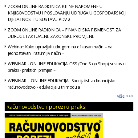
ZOOM ONLINE RADIONICA BITNE NAPOMENE U
KNJIGOVODSTVU I POSLOVANJU UDRUGA U GOSPODARSKOJ
DJELATNOSTI U SUSTAVU PDV-a
ZOOM ONLINE RADIONICA – FINANCIJSKA PISMENOST ZA
UDRUGE I AKTUALNE ZAKONSKE PROMJENE
Webinar: Kako upravljati udrugom na efikasan način – na
jednostavan i razumljiv način –
WEBINAR - ONLINE EDUKACIJA: OSS (One Stop Shop) sustav u
praksi - praktični primjeri –
WEBINAR – ONLINE EDUKACIJA : Specijalist za financijsko
računovodstvo - edukacija u tri modula
više >>>
Računovodstvo i porezi u praksi