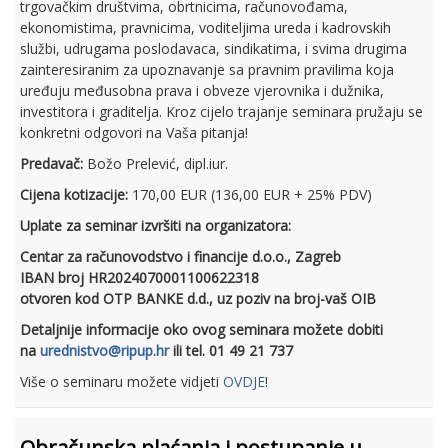
trgovačkim društvima, obrtnicima, računovođama,
ekonomistima, pravnicima, voditeljima ureda i kadrovskih
službi, udrugama poslodavaca, sindikatima, i svima drugima
zainteresiranim za upoznavanje sa pravnim pravilima koja
uređuju međusobna prava i obveze vjerovnika i dužnika,
investitora i graditelja. Kroz cijelo trajanje seminara pružaju se
konkretni odgovori na Vaša pitanja!
Predavač:
Božo Prelević, dipl.iur.
Cijena kotizacije:
170,00 EUR (136,00 EUR + 25% PDV)
Uplate za seminar izvršiti na organizatora:
Centar za računovodstvo i financije d.o.o., Zagreb
IBAN broj HR2024070001100622318
otvoren kod OTP BANKE d.d., uz poziv na broj-vaš OIB
Detaljnije informacije oko ovog seminara možete dobiti
na
urednistvo@ripup.hr
ili tel. 01 49 21 737
Više o seminaru možete vidjeti
OVDJE
!
Obračunska plaćanja i postupanje u