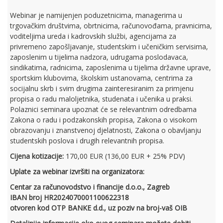
Webinar je namijenjen poduzetnicima, managerima u
trgovačkim društvima, obrtnicima, računovođama, pravnicima,
voditeljima ureda i kadrovskih službi, agencijama za
privremeno zapošljavanje, studentskim i učeničkim servisima,
zaposlenim u tijelima nadzora, udrugama poslodavaca,
sindikatima, radnicima, zaposlenima u tijelima državne uprave,
sportskim klubovima, školskim ustanovama, centrima za
socijalnu skrb i svim drugima zainteresiranim za primjenu
propisa o radu maloljetnika, studenata i učenika u praksi.
Polaznici seminara upoznat će se relevantnim odredbama
Zakona o radu i podzakonskih propisa, Zakona o visokom
obrazovanju i znanstvenoj djelatnosti, Zakona o obavljanju
studentskih poslova i drugih relevantnih propisa.
Cijena kotizacije:
170,00 EUR (136,00 EUR + 25% PDV)
Uplate za webinar izvršiti na organizatora:
Centar za računovodstvo i financije d.o.o., Zagreb
IBAN broj HR2024070001100622318
otvoren kod OTP BANKE d.d., uz poziv na broj-vaš OIB