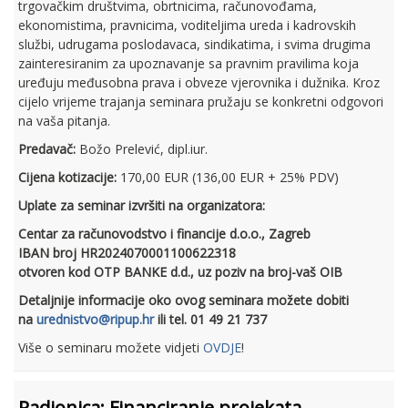
trgovačkim društvima, obrtnicima, računovođama,
ekonomistima, pravnicima, voditeljima ureda i kadrovskih
službi, udrugama poslodavaca, sindikatima, i svima drugima
zainteresiranim za upoznavanje sa pravnim pravilima koja
uređuju međusobna prava i obveze vjerovnika i dužnika. Kroz
cijelo vrijeme trajanja seminara pružaju se konkretni odgovori
na vaša pitanja.
Predavač:
Božo Prelević, dipl.iur.
Cijena kotizacije:
170,00 EUR (136,00 EUR + 25% PDV)
Uplate za seminar izvršiti na organizatora:
Centar za računovodstvo i financije d.o.o., Zagreb
IBAN broj HR2024070001100622318
otvoren kod OTP BANKE d.d., uz poziv na broj-vaš OIB
Detaljnije informacije oko ovog seminara možete dobiti
na
urednistvo@ripup.hr
ili tel. 01 49 21 737
Više o seminaru možete vidjeti
OVDJE
!
Radionica: Financiranje projekata