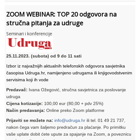
ZOOM WEBINAR: TOP 20 odgovora na
stručna pitanja za udruge
Seminari i konferencije
25.11.2023. (subota) od 9 do 11 sati
Izbor iz najvažnijih aktualnih telefonskih odgovora savjetnika
časopisa Udruga.hr, namijenjeno udrugama ili knjigovodstvenim
servisima koji ih vode
Predavač:
Ivana Ožegović, stručna savjetnica za poslovanje
udruga
Cijena kotizacije:
100,00 eur (80,00 + pdv 25%)
Način predavanja:
Online preko Zoom platforme
Prijaviti se možete na:
info@udruga.hr
ili tel. 01 49 21 737,
nakon čega vam šaljemo predračun za plaćanje. Po primitku
vaše uplate dobit ćete upute za spajanje na Zoom, a poveznicu