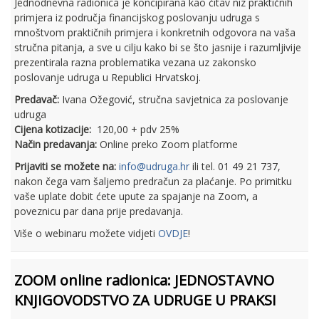
Jednodnevna radionica je koncipirana kao čitav niz praktičnih
primjera iz područja financijskog poslovanju udruga s
mnoštvom praktičnih primjera i konkretnih odgovora na vaša
stručna pitanja, a sve u cilju kako bi se što jasnije i razumljivije
prezentirala razna problematika vezana uz zakonsko
poslovanje udruga u Republici Hrvatskoj.
Predavač:
Ivana Ožegović, stručna savjetnica za poslovanje
udruga
Cijena kotizacije:
120,00 + pdv 25%
Način predavanja:
Online preko Zoom platforme
Prijaviti se možete na:
info@udruga.hr
ili tel. 01 49 21 737,
nakon čega vam šaljemo predračun za plaćanje. Po primitku
vaše uplate dobit ćete upute za spajanje na Zoom, a
poveznicu par dana prije predavanja.
Više o webinaru možete vidjeti
OVDJE
!
ZOOM online radionica: JEDNOSTAVNO
KNJIGOVODSTVO ZA UDRUGE U PRAKSI