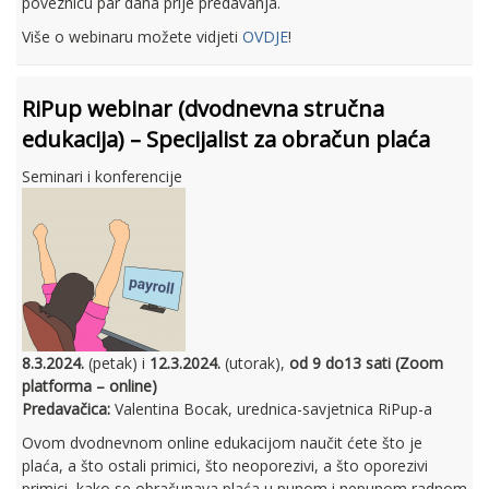
poveznicu par dana prije predavanja.
Više o webinaru možete vidjeti
OVDJE
!
RiPup webinar (dvodnevna stručna
edukacija) – Specijalist za obračun plaća
Seminari i konferencije
8.3.2024.
(petak) i
12.3.2024.
(utorak),
od 9 do13 sati (Zoom
platforma – online)
Predavačica:
Valentina Bocak, urednica-savjetnica RiPup-a
Ovom dvodnevnom online edukacijom naučit ćete što je
plaća, a što ostali primici, što neoporezivi, a što oporezivi
primici, kako se obračunava plaća u punom i nepunom radnom