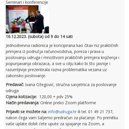
Seminari i konferencije
16.12.2023. (subota) od 9 do 14 sati
Jednodnevna radionica je koncipirana kao čitav niz praktičnih
primjera iz područja računovodstva, poreza i prava u
poslovanju udruga i mnoštvom praktičnih primjera knjiženja i
popunjavanja obrazaca, a sve u cilju kako bi što jasnije i
razumljivije prezentirala razna problematika vezana uz
zakonsko poslovanje.
Predavač:
Ivana Ožegović, stručna savjetnica za poslovanje
udruga
Cijena kotizacije:
120,00 + pdv 25%
Način predavanja:
Online preko Zoom platforme
Prijaviti se možete na:
info@udruga.hr
ili tel. 01 49 21 737,
nakon čega vam šaljemo predračun za plaćanje. Po primitku
vaše uplate dobit ćete upute za spajanje na Zoom, a